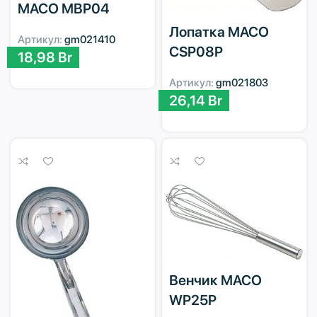
MACO MBP04
Лопатка MACO
Артикул:
gm021410
CSP08P
18,98
Br
Артикул:
gm021803
26,14
Br
Венчик MACO
WP25P