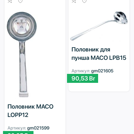
Половник для
пунша MACO LPB15
Артикул:
gm021605
90,53
Br
Половник MACO
LOPP12
Артикул:
gm021599