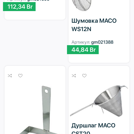
112,34
Br
Шумовка MACO
WS12N
Артикул:
gm021388
44,84
Br
Дуршлаг MACO
CST20