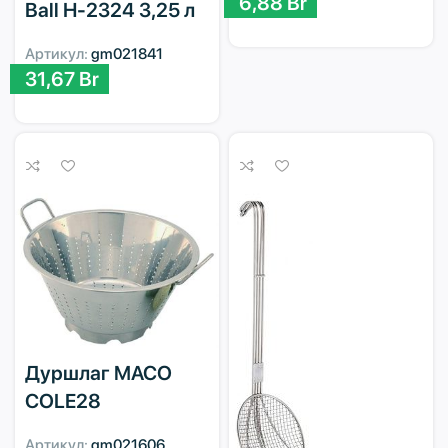
6,88
Br
Ball H-2324 3,25 л
Артикул:
gm021841
31,67
Br
Дуршлаг MACO
COLE28
Артикул:
gm021606