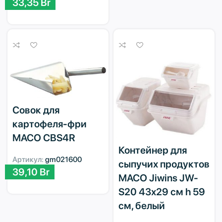
33,35
Br
Совок для
картофеля-фри
MACO CBS4R
Контейнер для
Артикул:
gm021600
сыпучих продуктов
39,10
Br
MACO Jiwins JW-
S20 43х29 см h 59
см, белый