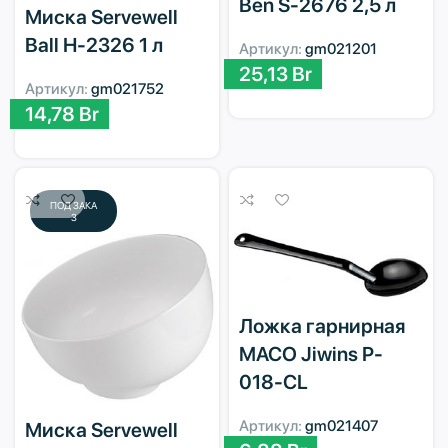
Ben S-2676 2,5 л
Миска Servewell
Ball H-2326 1 л
Артикул:
gm021201
25,13
Br
Артикул:
gm021752
14,78
Br
ПОД ЗАКА
З
Ложка гарнирная
MACO Jiwins P-
018-CL
Артикул:
gm021407
Миска Servewell