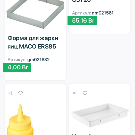
Артикул:
gm021561
55,16
Br
Форма для жарки
яиц MACO ERS85
Артикул:
gm021632
4,00
Br