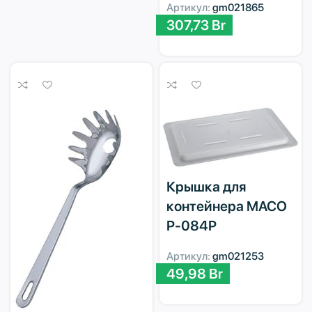
Артикул:
gm021865
307,73
Br
Крышка для
контейнера MACO
P-084P
Артикул:
gm021253
49,98
Br