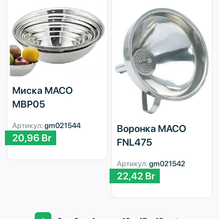
Миска MACO
MBP05
Артикул:
gm021544
Воронка MACO
20,96
Br
FNL475
Артикул:
gm021542
22,42
Br