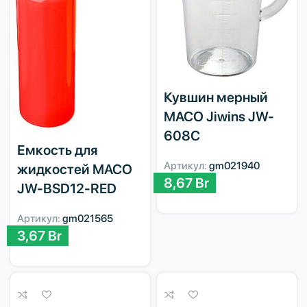
Кувшин мерный
MACO Jiwins JW-
608C
Емкость для
Артикул:
gm021940
жидкостей MACO
8,67
Br
JW-BSD12-RED
Артикул:
gm021565
3,67
Br