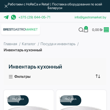
Работаем с HoReCa и Retail | Поставка оборудования по всей
Беларуси
+375 (29) 644-05-71
info@gastromarket.by
0
0,00
Br
Главная
Каталог
Посуда и инвентарь
Инвентарь кухонный
Инвентарь кухонный
Фильтры
ПОД ЗАКА
ПОД ЗАКА
З
З