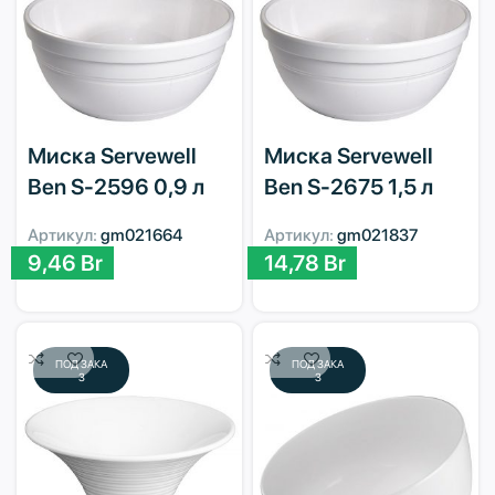
Миска Servewell
Миска Servewell
Ben S-2596 0,9 л
Ben S-2675 1,5 л
Артикул:
gm021664
Артикул:
gm021837
9,46
Br
14,78
Br
ПОД ЗАКА
ПОД ЗАКА
З
З