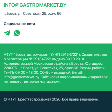
INFO@GASTROMARKET.BY
г. Брест, ул. Советская, 25, офис 66
Социальные сети
ЧТУП "Брестгастромаркет" (УНП 291347221). Свидетельство
о регистрации № 291347221 выдано 30.10.2014
Администрацией Московского района г.Бреста. Юр. адрес:
224005, г. Брест, ул. Советская, 25, офис 66. Режим работы:
Пн–Пт 09:00 – 18:00, Сб–Вс – выходной. E-mail:
info@gastromarket.by. Сайт носит информационный характер и
не является интернет-магазином.
© ЧТУП Брестгастромаркет 2026. Все права защищены.