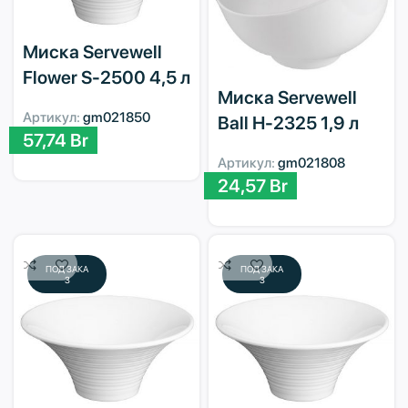
Миска Servewell
Flower S-2500 4,5 л
Миска Servewell
Артикул:
gm021850
Ball H-2325 1,9 л
57,74
Br
Артикул:
gm021808
24,57
Br
ПОД ЗАКА
ПОД ЗАКА
З
З