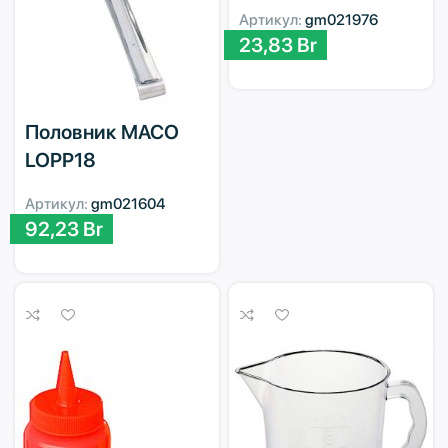
Артикул:
gm021976
23,83
Br
Половник MACO
LOPP18
Артикул:
gm021604
92,23
Br