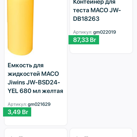
Контейнер для
теста MACO JW-
DB18263
Артикул:
gm022019
87,33
Br
Емкость для
жидкостей MACO
Jiwins JW-BSD24-
YEL 680 мл желтая
Артикул:
gm021629
3,49
Br