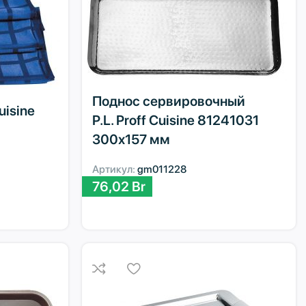
Поднос сервировочный
uisine
P.L. Proff Cuisine 81241031
300х157 мм
Артикул:
gm011228
76,02
Br