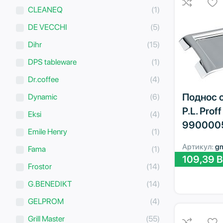
CLEANEQ
(1)
DE VECCHI
(5)
Dihr
(15)
DPS tableware
(1)
Dr.coffee
(4)
Поднос 
Dynamic
(6)
P.L. Prof
Eksi
(4)
990000
Emile Henry
(1)
Артикул:
g
Fama
(1)
109,39
B
Frostor
(14)
G.BENEDIKT
(14)
GELPROM
(4)
Grill Master
(55)