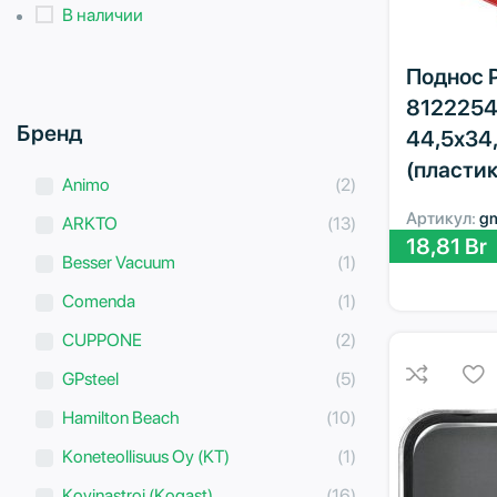
В наличии
Поднос P
8122254
Бренд
44,5х34,
(пласти
Animo
(2)
Артикул:
g
ARKTO
(13)
18,81
Br
Besser Vacuum
(1)
Comenda
(1)
CUPPONE
(2)
GPsteel
(5)
Hamilton Beach
(10)
Koneteollisuus Oy (KT)
(1)
Kovinastroj (Kogast)
(16)