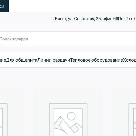
уси
г. Брест, ул. Советская, 25, офис 66
Пн-Пт с 
ние
Для общепита
Линии раздачи
Тепловое оборудование
Холод