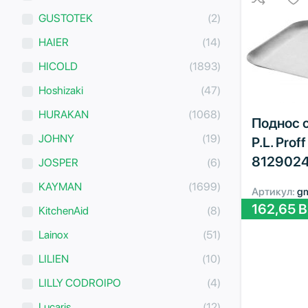
GUSTOTEK
(2)
HAIER
(14)
HICOLD
(1893)
Hoshizaki
(47)
HURAKAN
(1068)
Поднос 
JOHNY
(19)
P.L. Prof
8129024
JOSPER
(6)
KAYMAN
(1699)
Артикул:
g
162,65
B
KitchenAid
(8)
Lainox
(51)
LILIEN
(10)
LILLY CODROIPO
(4)
Lucaris
(12)