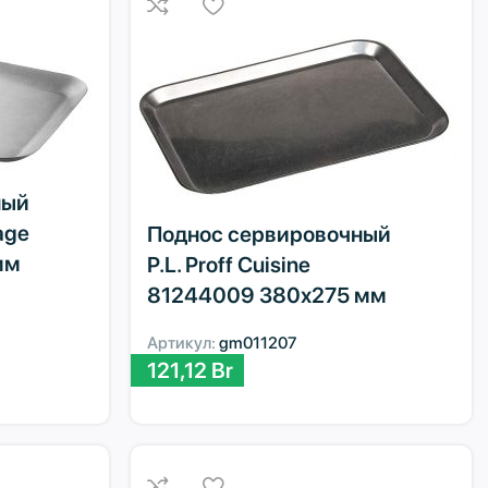
ный
tage
Поднос сервировочный
мм
P.L. Proff Cuisine
81244009 380х275 мм
Артикул:
gm011207
121,12
Br