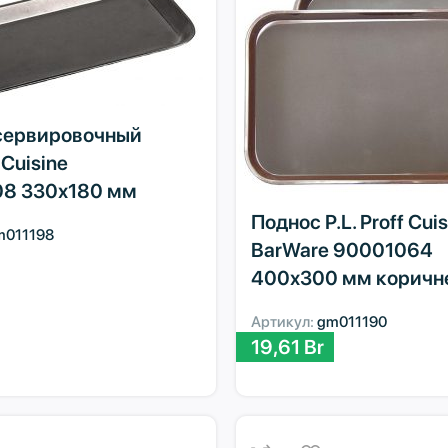
сервировочный
f Cuisine
8 330х180 мм
Поднос P.L. Proff Cuis
m011198
BarWare 90001064
400х300 мм коричн
Артикул:
gm011190
19,61
Br