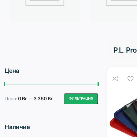
Бытовая техника
Водоподготовка
P.L. Pr
Цена
Цена:
0 Br
—
3 350 Br
ФИЛЬТРАЦИЯ
Минимальная
Максимальная
цена
цена
Наличие