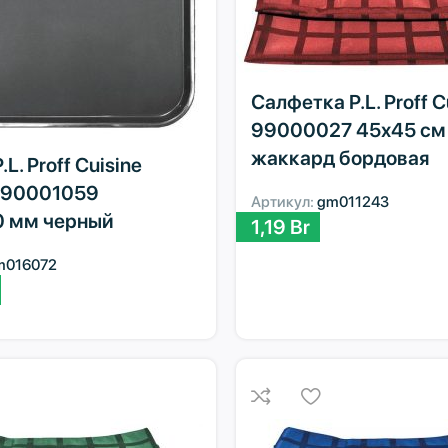
Салфетка P.L. Proff C
99000027 45х45 см
жаккард бордовая
L. Proff Cuisine
 90001059
Артикул:
gm011243
 мм черный
1,19
Br
m016072