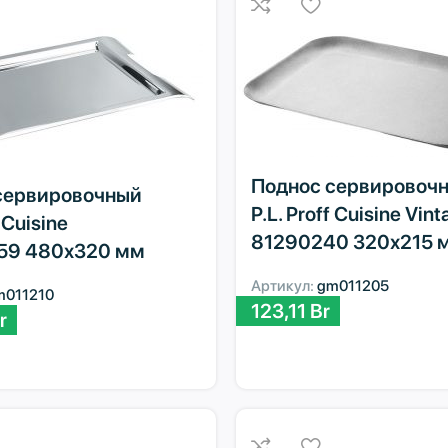
Поднос сервировоч
сервировочный
P.L. Proff Cuisine Vin
f Cuisine
81290240 320х215 
59 480х320 мм
Артикул:
gm011205
m011210
123,11
Br
r