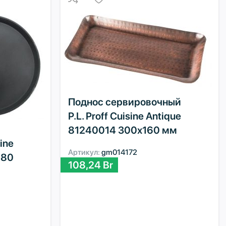
Поднос сервировочный
P.L. Proff Cuisine Antique
81240014 300х160 мм
ine
Артикул:
gm014172
280
108,24
Br