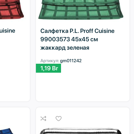
uisine
Салфетка P.L. Proff Cuisine
99003573 45х45 см
жаккард зеленая
Артикул:
gm011242
1,19
Br