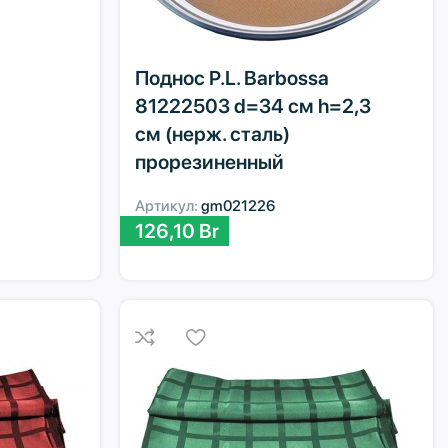
Поднос P.L. Barbossa
81222503 d=34 см h=2,3
см (нерж. сталь)
прорезиненный
Артикул:
gm021226
126,10
Br