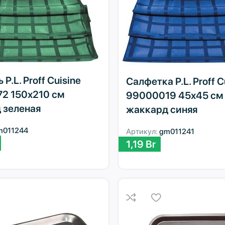
P.L. Proff Cuisine
Салфетка P.L. Proff C
2 150х210 см
99000019 45х45 см
 зеленая
жаккард синяя
m011244
Артикул:
gm011241
1,19
Br