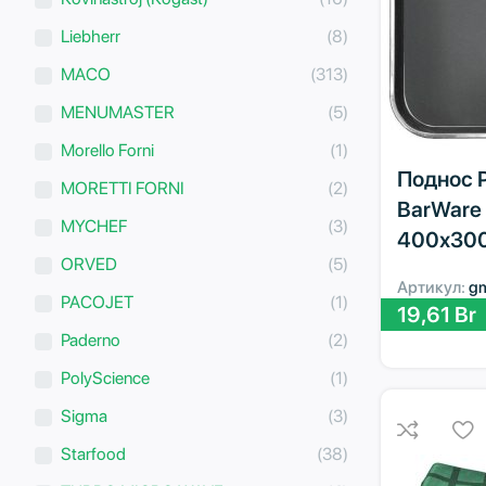
Liebherr
(8)
MACO
(313)
MENUMASTER
(5)
Morello Forni
(1)
Поднос P.
MORETTI FORNI
(2)
BarWare
MYCHEF
(3)
400х300
ORVED
(5)
Артикул:
g
PACOJET
(1)
19,61
Br
Paderno
(2)
PolyScience
(1)
Sigma
(3)
Starfood
(38)