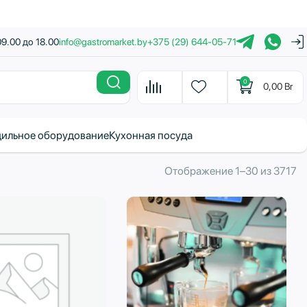
09.00 до 18.00
info@gastromarket.by
+375 (29) 644-05-71
0
0,00
Br
ильное оборудование
Кухонная посуда
С
Отображение 1–30 из 3717
с
н