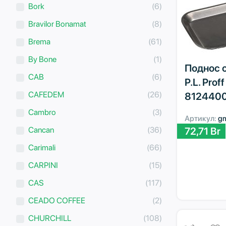
Bork
(6)
Bravilor Bonamat
(8)
Brema
(61)
By Bone
(1)
Поднос 
CAB
(6)
P.L. Prof
CAFEDEM
(26)
8124400
Cambro
(3)
Артикул:
g
Cancan
(36)
72,71
Br
Carimali
(66)
CARPINI
(15)
CAS
(117)
CEADO COFFEE
(2)
CHURCHILL
(108)