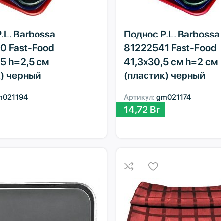
.L. Barbossa
Поднос P.L. Barbossa
0 Fast-Food
81222541 Fast-Food
5 h=2,5 см
41,3х30,5 см h=2 см
к) черный
(пластик) черный
m021194
Артикул:
gm021174
14,72
Br