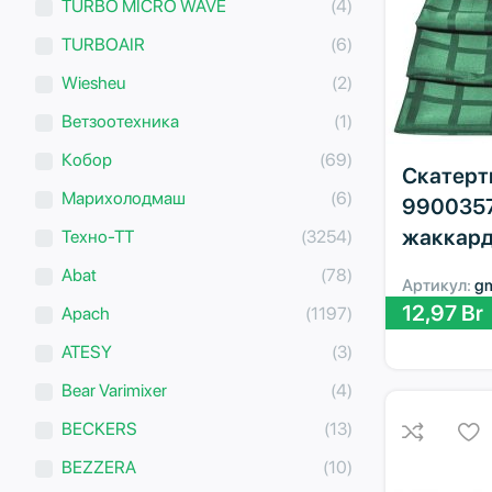
TURBO MICRO WAVE
(4)
TURBOAIR
(6)
Wiesheu
(2)
Ветзоотехника
(1)
Кобор
(69)
Скатерть 
Марихолодмаш
(6)
9900357
жаккард
Техно-ТТ
(3254)
Abat
(78)
Артикул:
g
12,97
Br
Apach
(1197)
ATESY
(3)
Bear Varimixer
(4)
BECKERS
(13)
BEZZERA
(10)