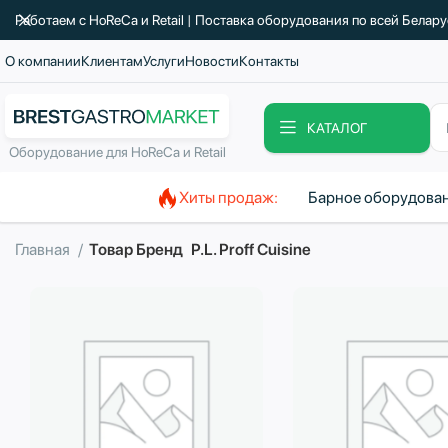
Работаем с HoReCa и Retail | Поставка оборудования по всей Белар
О компании
Клиентам
Услуги
Новости
Контакты
КАТАЛОГ
Оборудование для HoReCa и Retail
Хиты продаж:
Барное оборудова
Главная
Товар Бренд
P.L. Proff Cuisine