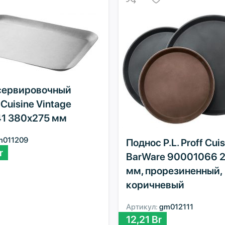
сервировочный
f Cuisine Vintage
1 380х275 мм
m011209
Поднос P.L. Proff Cuis
r
BarWare 90001066 
мм, прорезиненный,
коричневый
Артикул:
gm012111
12,21
Br