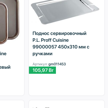
Поднос сервировочный
P.L. Proff Cuisine
99000057 450х310 мм с
ine
ручками
Артикул:
gm011453
евый
105,97
Br