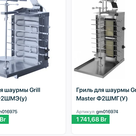
я шаурмы Grill
Гриль для шаурмы Gri
Ф2ШМЭ(у)
Master Ф2ШМГ(У)
m016975
Артикул:
gm016974
Br
1 741,68
Br