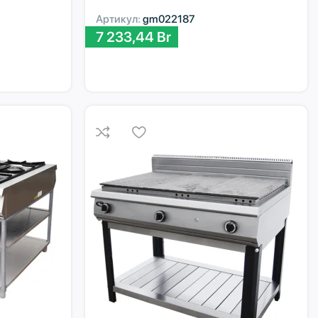
Артикул:
gm022187
7 233,44
Br