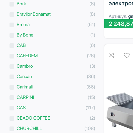
электро
Bork
(6)
Bravilor Bonamat
(8)
Артикул:
g
2 248,8
Brema
(61)
By Bone
(1)
CAB
(6)
CAFEDEM
(26)
Cambro
(3)
Cancan
(36)
Carimali
(66)
CARPINI
(15)
CAS
(117)
CEADO COFFEE
(2)
CHURCHILL
(108)