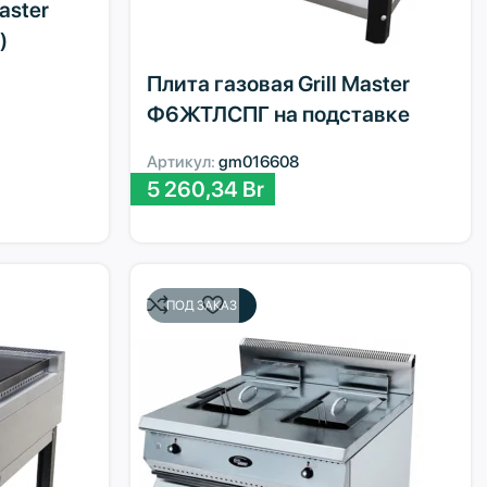
aster
)
Плита газовая Grill Master
Ф6ЖТЛСПГ на подставке
Артикул:
gm016608
5 260,34
Br
ПОД ЗАКАЗ