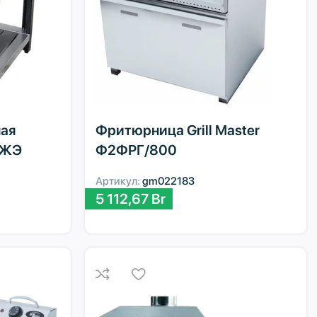
ая
Фритюрница Grill Master
ПЖЭ
Ф2ФРГ/800
Артикул:
gm022183
5 112,67
Br