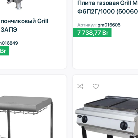
Плита газовая Grill M
Ф6П2Г/1000 (50060
пончиковый Grill
Артикул:
gm016605
Ф3АПЭ
7 738,77
Br
m016849
Br