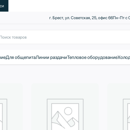
уси
г. Брест, ул. Советская, 25, офис 66
Пн-Пт с 
ние
Для общепита
Линии раздачи
Тепловое оборудование
Холод