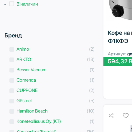
В наличии
Кофе на 
Бренд
Ф1КФЭ
Animo
(2)
Артикул:
g
ARKTO
(13)
594,32
B
Besser Vacuum
(1)
Comenda
(1)
CUPPONE
(2)
GPsteel
(5)
Hamilton Beach
(10)
Koneteollisuus Oy (KT)
(1)
Kovinastroj (Kogast)
(16)