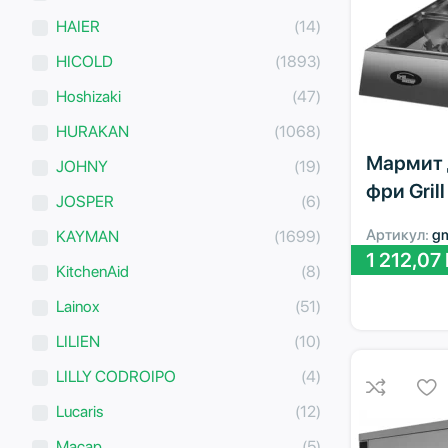
HAIER
(14)
HICOLD
(1893)
Hoshizaki
(47)
HURAKAN
(1068)
Мармит 
JOHNY
(19)
фри Gril
JOSPER
(6)
Артикул:
g
KAYMAN
(1699)
1 212,07
KitchenAid
(8)
Lainox
(51)
LILIEN
(10)
LILLY CODROIPO
(4)
Lucaris
(12)
Macap
(5)