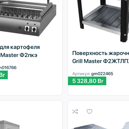
для картофеля
Поверхность жарочн
l Master Ф2пкэ
Grill Master Ф2ЖТЛ
m016766
Артикул:
gm022465
Br
5 328,80
Br