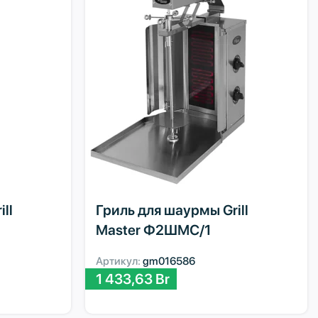
ll
Гриль для шаурмы Grill
Master Ф2ШМС/1
Артикул:
gm016586
1 433,63
Br