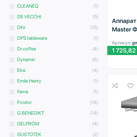
CLEANEQ
(1)
DE VECCHI
(5)
Аппарат 
Dihr
(15)
Master 
DPS tableware
(1)
Артикул:
g
Dr.coffee
(4)
1 725,82
Dynamic
(6)
Eksi
(4)
Emile Henry
(1)
Fama
(1)
Frostor
(14)
G.BENEDIKT
(14)
GELPROM
(4)
GUSTOTEK
(2)