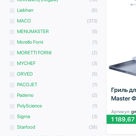
Liebherr
(8)
MACO
(313)
MENUMASTER
(5)
Morello Forni
(1)
MORETTI FORNI
(2)
MYCHEF
(3)
ORVED
(5)
PACOJET
(1)
Гриль дл
Paderno
(2)
Master 
PolyScience
(1)
Артикул:
g
Sigma
(3)
1 189,67
Starfood
(38)