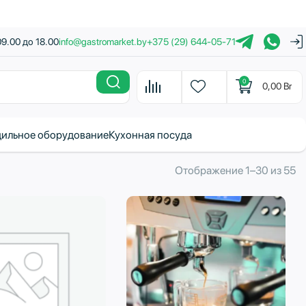
09.00 до 18.00
info@gastromarket.by
+375 (29) 644-05-71
0
0,00
Br
ильное оборудование
Кухонная посуда
С
Отображение 1–30 из 55
с
н