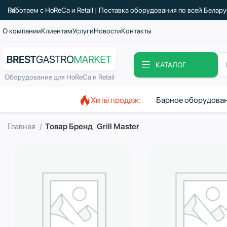
Работаем с HoReCa и Retail | Поставка оборудования по всей Белар
О компании
Клиентам
Услуги
Новости
Контакты
КАТАЛОГ
Оборудование для HoReCa и Retail
Хиты продаж:
Барное оборудова
Главная
Товар Бренд
Grill Master