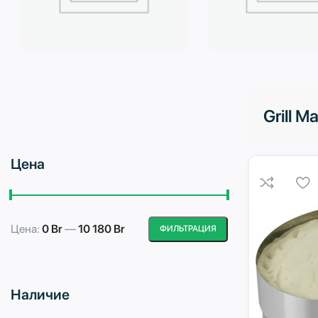
Бытовая техника
Водоподготовка
Grill M
Цена
Цена:
0 Br
—
10 180 Br
ФИЛЬТРАЦИЯ
Минимальная
Максимальная
цена
цена
Наличие