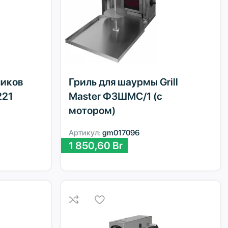
ников
Гриль для шаурмы Grill
221
Master Ф3ШМС/1 (с
мотором)
Артикул:
gm017096
1 850,60
Br