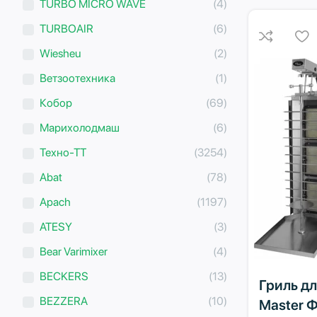
TURBO MICRO WAVE
(4)
TURBOAIR
(6)
Wiesheu
(2)
Ветзоотехника
(1)
Кобор
(69)
Марихолодмаш
(6)
Техно-ТТ
(3254)
Abat
(78)
Apach
(1197)
ATESY
(3)
Bear Varimixer
(4)
BECKERS
(13)
Гриль дл
BEZZERA
(10)
Master 