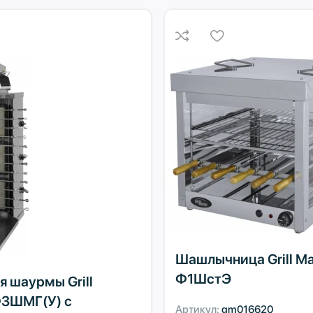
Шашлычница Grill Ma
Ф1ШстЭ
я шаурмы Grill
Ф3ШМГ(У) с
Артикул:
gm016620