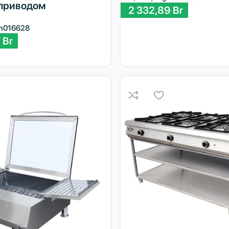
приводом
2 332,89
Br
m016628
7
Br