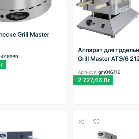
песке Grill Master
Аппарат для трдель
m016969
Grill Master АТЭ/6 21
r
Артикул:
gm016716
2 727,46
Br