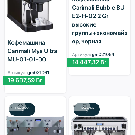
Carimali Bubble BU-
E2-H-02 2 Gr
высокие
группы+экономайз
ер, черная
Кофемашина
Carimali Mya Ultra
Артикул:
gm021064
MU-01-01-00
14 447,32
Br
Артикул:
gm021061
19 687,59
Br
ПОД ЗАКА
ПОД ЗАКА
З
З