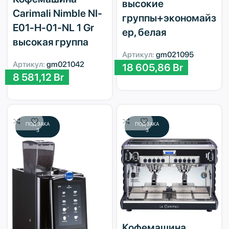
высокие
Carimali Nimble NI-
группы+экономайз
E01-H-01-NL 1 Gr
ер, белая
высокая группа
Артикул:
gm021095
Артикул:
gm021042
18 605,86
Br
8 581,12
Br
ПОД ЗАКА
ПОД ЗАКА
З
З
Кофемашина