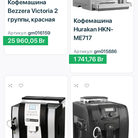
Кофемашина
Bezzera Victoria 2
группы, красная
Кофемашина
Hurakan HKN-
Артикул:
gm016159
ME717
25 960,05
Br
Артикул:
gm015886
1 741,76
Br