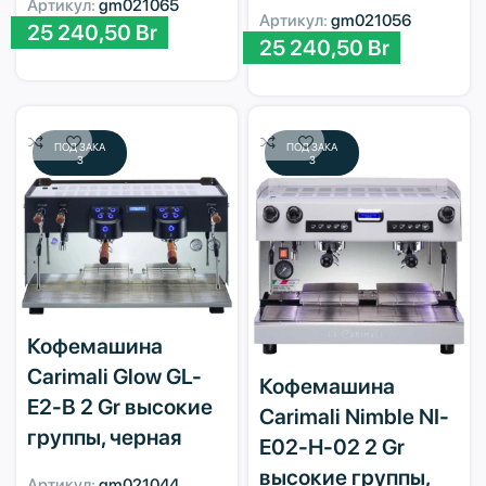
Артикул:
gm021065
Артикул:
gm021056
25 240,50
Br
25 240,50
Br
ПОД ЗАКА
ПОД ЗАКА
З
З
Кофемашина
Carimali Glow GL-
Кофемашина
E2-B 2 Gr высокие
Carimali Nimble NI-
группы, черная
E02-H-02 2 Gr
высокие группы,
Артикул:
gm021044