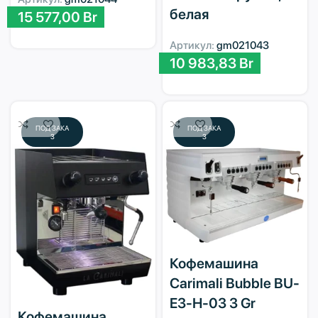
белая
15 577,00
Br
Артикул:
gm021043
10 983,83
Br
ПОД ЗАКА
ПОД ЗАКА
З
З
Кофемашина
Carimali Bubble BU-
E3-H-03 3 Gr
Кофемашина