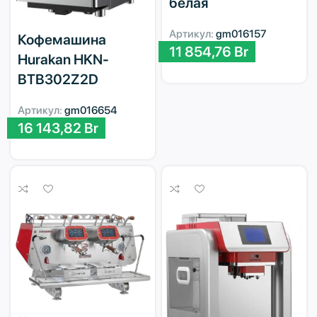
белая
Артикул:
gm016157
Кофемашина
11 854,76
Br
Hurakan HKN-
BTB302Z2D
Артикул:
gm016654
16 143,82
Br