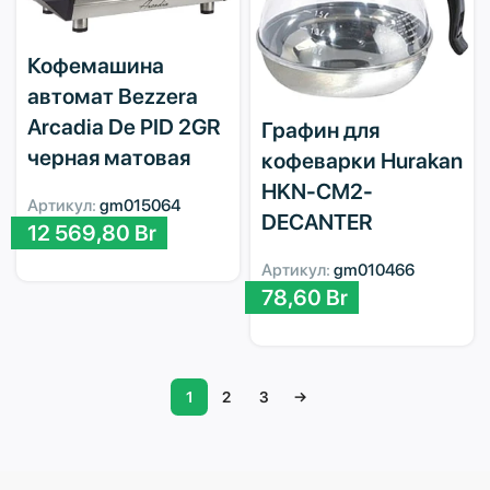
Кофемашина
автомат Bezzera
Arcadia De PID 2GR
Графин для
черная матовая
кофеварки Hurakan
HKN-CM2-
Артикул:
gm015064
DECANTER
12 569,80
Br
Артикул:
gm010466
78,60
Br
1
2
3
→