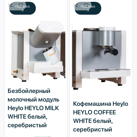
ПОД ЗАКА
ПОД ЗАКА
З
З
Безбойлерный
молочный модуль
Кофемашина Heylo
Heylo HEYLO MILK
HEYLO COFFEE
WHITE белый,
WHITE белый,
серебристый
серебристый