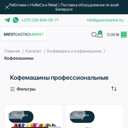
Работаем с HoReCa и Retail | Поставка оборудования по всей
Беларуси
+375 (29) 644-05-71
info@gastromarket.by
0
0,00
Br
Главная
Каталог
Кофеварки и кофемашины
Кофемашины
Кофемашины профессиональные
Фильтры
ПОД ЗАКА
ПОД ЗАКА
З
З