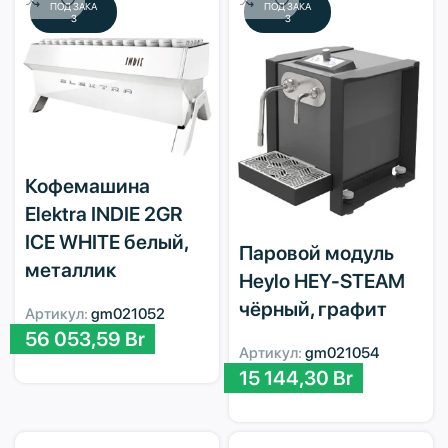
ПОД ЗАКА
ПОД ЗАКА
З
З
Кофемашина
Elektra INDIE 2GR
ICE WHITE белый,
Паровой модуль
металлик
Heylo HEY-STEAM
чёрный, графит
Артикул:
gm021052
56 053,59
Br
Артикул:
gm021054
15 144,30
Br