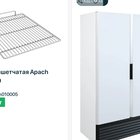
ПОД ЗАКАЗ
ешетчатая Apach
0
m010005
r