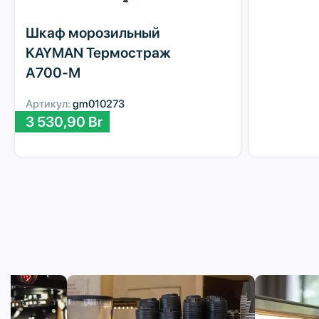
Шкаф морозильный
KAYMAN Термостраж
А700-М
Артикул:
gm010273
3 530,90
Br