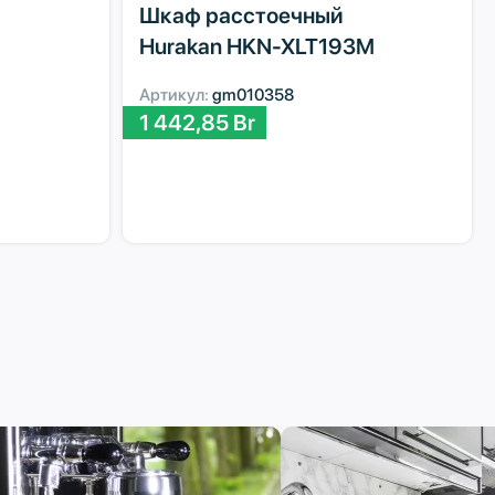
Шкаф расстоечный
Hurakan HKN-XLT193M
Артикул:
gm010358
1 442,85
Br