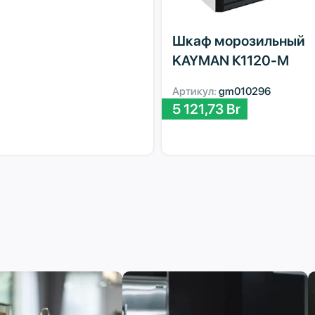
Шкаф морозильный
KAYMAN К1120-М
Артикул:
gm010296
5 121,73
Br