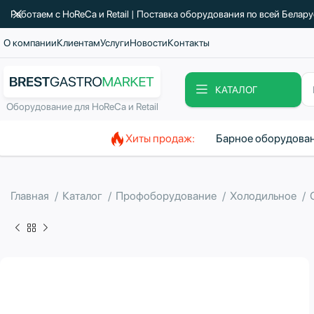
Работаем с HoReCa и Retail | Поставка оборудования по всей Белар
О компании
Клиентам
Услуги
Новости
Контакты
КАТАЛОГ
Оборудование для HoReCa и Retail
Хиты продаж:
Барное оборудова
Главная
Каталог
Профоборудование
Холодильное