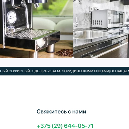
ВИСНЫЙ ОТДЕЛ
|
РАБОТАЕМ С ЮРИДИЧЕСКИМИ ЛИЦАМИ
|
ОСНАЩАЕМ КАФЕ, ПЕ
Свяжитесь с нами
+375 (29) 644-05-71