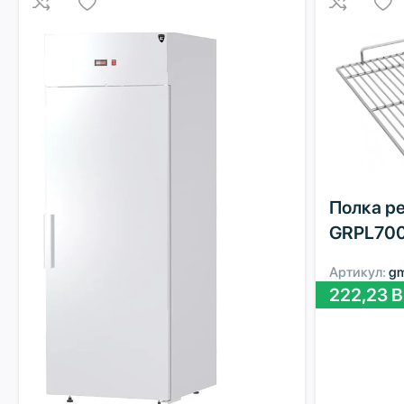
Полка р
GRPL70
Артикул:
g
222,23
B