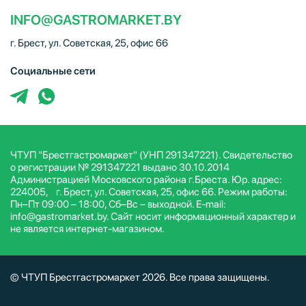
INFO@GASTROMARKET.BY
г. Брест, ул. Советская, 25, офис 66
Социальные сети
ЧТУП "Брестгастромаркет" (УНП 291347221). Свидетельство
о регистрации № 291347221 выдано 30.10.2014
Администрацией Московского района г.Бреста. Юр. адрес:
224005, г. Брест, ул. Советская, 25, офис 66. Режим работы:
Пн–Пт 09:00 – 18:00, Сб–Вс – выходной. E-mail:
info@gastromarket.by. Сайт носит информационный характер и
не является интернет-магазином.
© ЧТУП Брестгастромаркет 2026. Все права защищены.