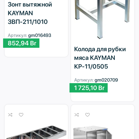
Зонт вытяжной
KAYMAN
ЗВП-211/1010
Артикул:
gm016493
852,94
Br
Колода для рубки
мяса KAYMAN
КР-11/0505
Артикул:
gm020709
1 725,10
Br