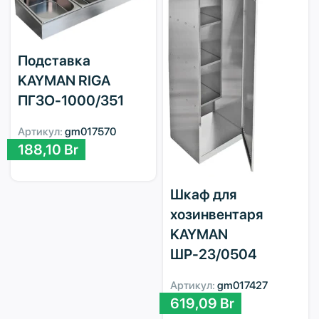
Подставка
KAYMAN RIGA
ПГЗО-1000/351
Артикул:
gm017570
188,10
Br
Шкаф для
хозинвентаря
KAYMAN
ШР-23/0504
Артикул:
gm017427
619,09
Br