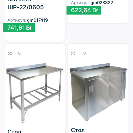
Артикул:
gm023322
ШР-22/0605
622,64
Br
Артикул:
gm017419
741,61
Br
Стол
Стол