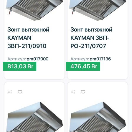
Зонт вытяжной
Зонт вытяжной
KAYMAN
KAYMAN ЗВП-
ЗВП-211/0910
РО-211/0707
Артикул:
gm017000
Артикул:
gm017136
813,03
Br
476,45
Br