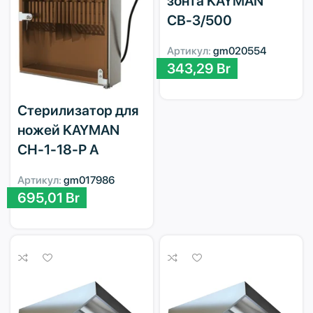
зонта KAYMAN
СВ-3/500
Артикул:
gm020554
343,29
Br
Стерилизатор для
ножей KAYMAN
СН-1-18-Р А
Артикул:
gm017986
695,01
Br