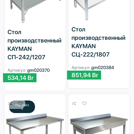
Стол
Стол
производственный
производственный
KAYMAN
KAYMAN
СЦ-222/1807
СП-242/1207
Артикул:
gm020384
Артикул:
gm020370
851,94
Br
534,14
Br
ПОД ЗАКА
З