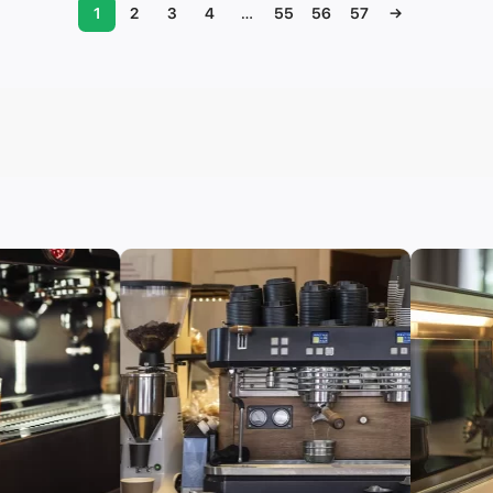
1
2
3
4
…
55
56
57
→