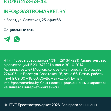
8 (016) 253-53-44
INFO@GASTROMARKET.BY
г. Брест, ул. Советская, 25, офис 66
Социальные сети
ЧТУП "Брестгастромаркет" (УНП 291347221). Свидетельство
о регистрации № 291347221 выдано 30.10.2014
Администрацией Московского района г.Бреста. Юр. адрес:
224005, г. Брест, ул. Советская, 25, офис 66. Режим работы:
Пн–Пт 09:00 – 18:00, Сб–Вс – выходной. E-mail:
info@gastromarket.by. Сайт носит информационный характер и
не является интернет-магазином.
© ЧТУП Брестгастромаркет 2026. Все права защищены.