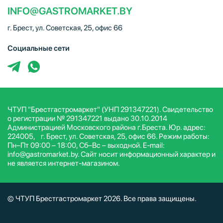
INFO@GASTROMARKET.BY
г. Брест, ул. Советская, 25, офис 66
Социальные сети
ЧТУП "Брестгастромаркет" (УНП 291347221). Свидетельство
о регистрации № 291347221 выдано 30.10.2014
Администрацией Московского района г.Бреста. Юр. адрес:
224005, г. Брест, ул. Советская, 25, офис 66. Режим работы:
Пн–Пт 09:00 – 18:00, Сб–Вс – выходной. E-mail:
info@gastromarket.by. Сайт носит информационный характер и
не является интернет-магазином.
© ЧТУП Брестгастромаркет 2026. Все права защищены.