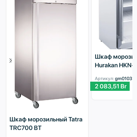
Шкаф морози
Hurakan HKN-
Артикул:
gm010315
2 083,51
Br
Шкаф морозильный Tatra
TRC700 BT