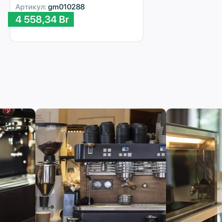
Артикул:
gm010288
4 558,34
Br