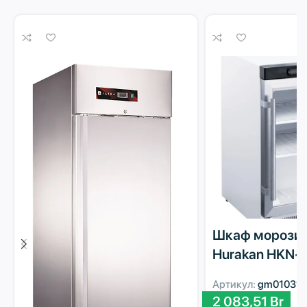
Шкаф морози
Hurakan HKN-
Артикул:
gm010315
2 083,51
Br