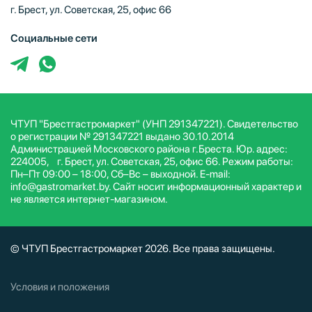
г. Брест, ул. Советская, 25, офис 66
Социальные сети
ЧТУП "Брестгастромаркет" (УНП 291347221). Свидетельство
о регистрации № 291347221 выдано 30.10.2014
Администрацией Московского района г.Бреста. Юр. адрес:
224005, г. Брест, ул. Советская, 25, офис 66. Режим работы:
Пн–Пт 09:00 – 18:00, Сб–Вс – выходной. E-mail:
info@gastromarket.by. Сайт носит информационный характер и
не является интернет-магазином.
© ЧТУП Брестгастромаркет 2026. Все права защищены.
Условия и положения