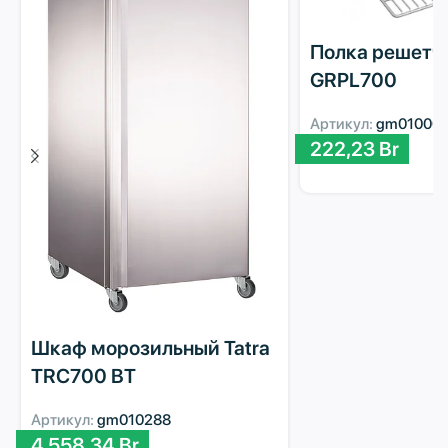
Полка решетч
GRPL700
Артикул:
gm01000
222,23
Br
Шкаф морозильный Tatra
TRC700 BT
Артикул:
gm010288
4 558,34
Br