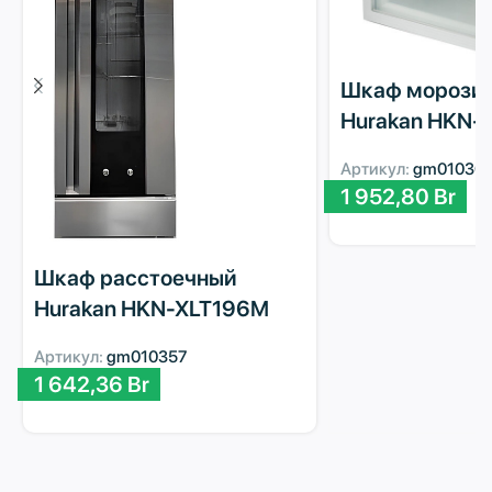
Шкаф морози
Hurakan HKN-
Артикул:
gm01030
1 952,80
Br
Шкаф расстоечный
Hurakan HKN-XLT196M
Артикул:
gm010357
1 642,36
Br