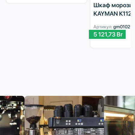
Шкаф морози
KAYMAN К112
Артикул:
gm01029
5 121,73
Br