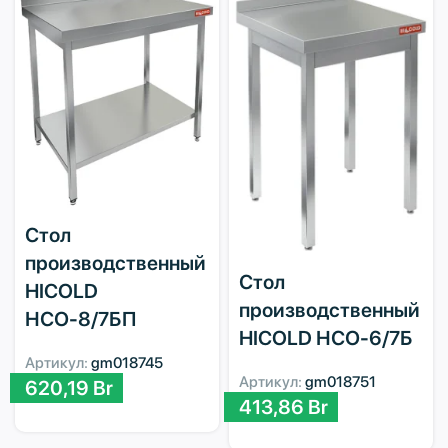
Стол
производственный
Стол
HICOLD
производственный
НСО-8/7БП
HICOLD НСО-6/7Б
Артикул:
gm018745
Артикул:
gm018751
620,19
Br
413,86
Br