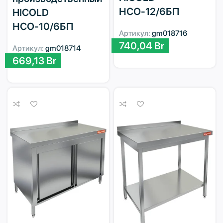
НСО-12/6БП
HICOLD
НСО-10/6БП
Артикул:
gm018716
740,04
Br
Артикул:
gm018714
669,13
Br