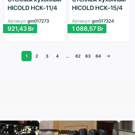
HICOLD НСК-11/4
HICOLD НСК-15/4
Артикул:
gm017273
Артикул:
gm017324
921,43
Br
1 088,57
Br
1
2
3
4
…
62
63
64
→