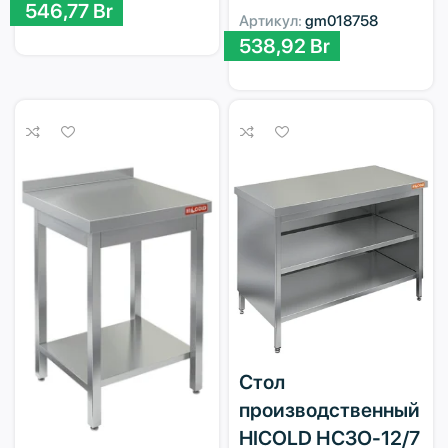
546,77
Br
Артикул:
gm018758
538,92
Br
Стол
производственный
HICOLD НСЗО-12/7