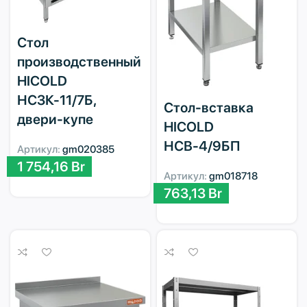
Стол
производственный
HICOLD
НСЗК-11/7Б,
Стол-вставка
двери-купе
HICOLD
НСВ-4/9БП
Артикул:
gm020385
1 754,16
Br
Артикул:
gm018718
763,13
Br