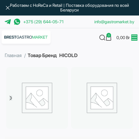
Работаем с HoReCa и Retail | Поставка оборудования по всей
Беларуси
+375 (29) 644-05-71
info@gastromarket.by
0
0,00
Br
Главная
Товар Бренд
HICOLD
Бытовая техника
Водоподготовка