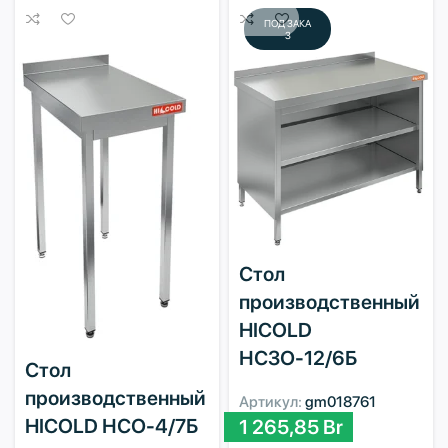
ПОД ЗАКА
З
Стол
производственный
HICOLD
НСЗО-12/6Б
Стол
производственный
Артикул:
gm018761
HICOLD НСО-4/7Б
1 265,85
Br