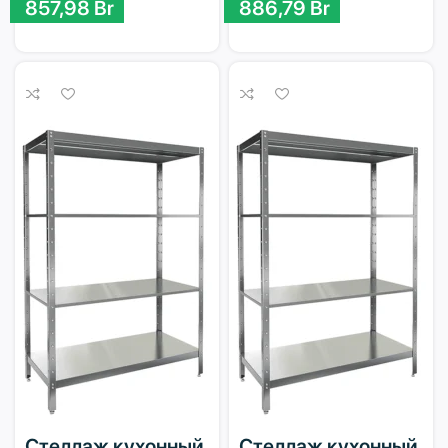
857,98
Br
886,79
Br
Стеллаж кухонный
Стеллаж кухонный