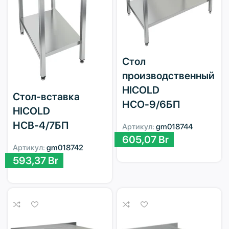
Стол
производственный
HICOLD
Стол-вставка
НСО-9/6БП
HICOLD
НСВ-4/7БП
Артикул:
gm018744
605,07
Br
Артикул:
gm018742
593,37
Br