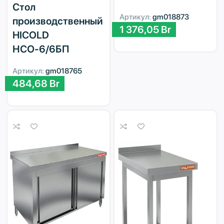
Стол
Артикул:
gm018873
производственный
1 376,05
Br
HICOLD
НСО-6/6БП
Артикул:
gm018765
484,68
Br