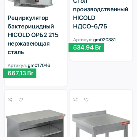
Стол
производственный
HICOLD
Рециркулятор
НДСО-6/7Б
бактерицидный
HICOLD ОРБ2 215
Артикул:
gm020381
нержавеющая
534,94
Br
сталь
Артикул:
gm017046
667,13
Br