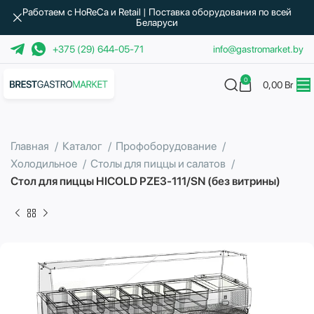
Работаем с HoReCa и Retail | Поставка оборудования по всей
Беларуси
+375 (29) 644-05-71
info@gastromarket.by
0
0,00
Br
Главная
Каталог
Профоборудование
Холодильное
Столы для пиццы и салатов
Стол для пиццы HICOLD PZE3-111/SN (без витрины)