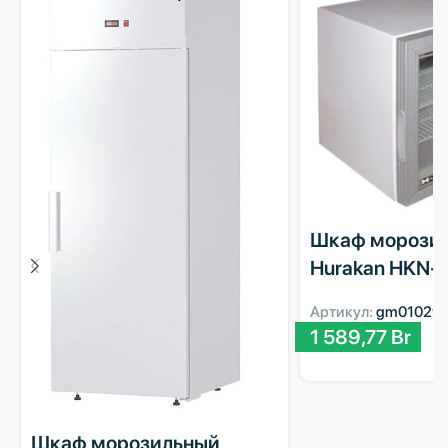
Шкаф морози
Hurakan HKN-
Артикул:
gm01029
1 589,77
Br
Шкаф морозильный