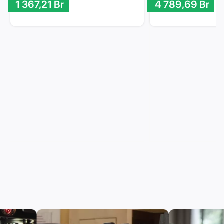
1 367,21
Br
4 789,69
Br