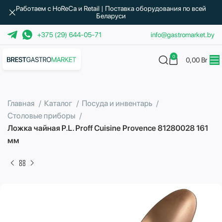
Работаем с HoReCa и Retail | Поставка оборудования по всей
Беларуси
+375 (29) 644-05-71
info@gastromarket.by
0
0,00
Br
Главная
Каталог
Посуда и инвентарь
Столовые приборы
Ложка чайная P.L. Proff Cuisine Provence 81280028 161
мм