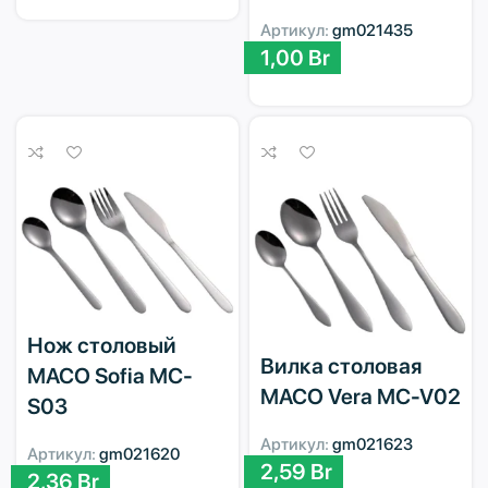
Артикул:
gm021435
1,00
Br
Нож столовый
Вилка столовая
MACO Sofia MC-
MACO Vera MC-V02
S03
Артикул:
gm021623
Артикул:
gm021620
2,59
Br
2,36
Br