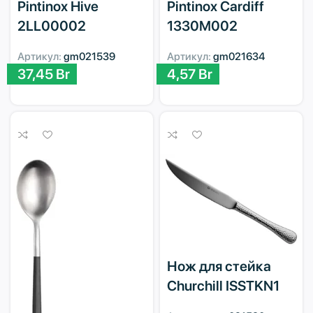
Pintinox Hive
Pintinox Cardiff
2LL00002
1330M002
Артикул:
gm021539
Артикул:
gm021634
37,45
Br
4,57
Br
Нож для стейка
Churchill ISSTKN1