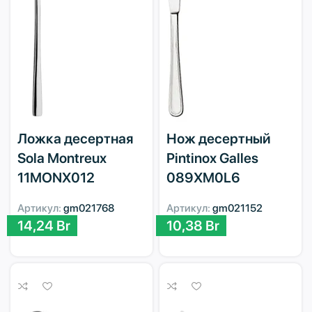
Ложка десертная
Нож десертный
Sola Montreux
Pintinox Galles
11MONX012
089XM0L6
Артикул:
gm021768
Артикул:
gm021152
14,24
Br
10,38
Br