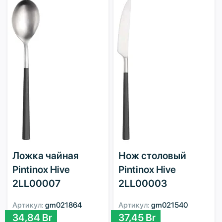
Ложка чайная
Нож столовый
Pintinox Hive
Pintinox Hive
2LL00007
2LL00003
Артикул:
gm021864
Артикул:
gm021540
34,84
Br
37,45
Br