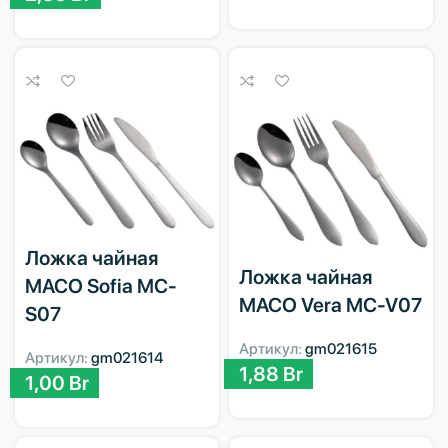
Ложка чайная
Ложка чайная
MACO Sofia MC-
MACO Vera MC-V07
S07
Артикул:
gm021615
Артикул:
gm021614
1,88
Br
1,00
Br