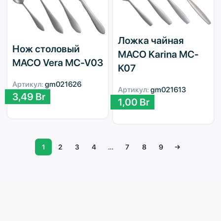
Ложка чайная
Нож столовый
MACO Karina MC-
MACO Vera MC-V03
K07
Артикул:
gm021626
Артикул:
gm021613
3,49
Br
1,00
Br
1
2
3
4
…
7
8
9
→