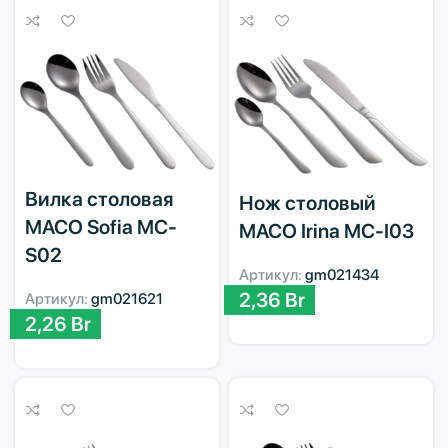
Вилка столовая
Нож столовый
MACO Sofia MC-
MACO Irina MC-I03
S02
Артикул:
gm021434
2,36
Br
Артикул:
gm021621
2,26
Br