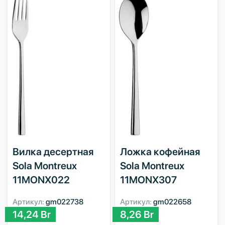
Вилка десертная
Ложка кофейная
Sola Montreux
Sola Montreux
11MONX022
11MONX307
Артикул:
gm022738
Артикул:
gm022658
14,24
Br
8,26
Br