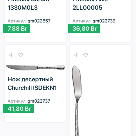
1330M0L3
2LL00005
Артикул:
gm022657
Артикул:
gm022739
7,88
Br
36,80
Br
Нож десертный
Churchill ISDEKN1
Артикул:
gm022737
41,80
Br