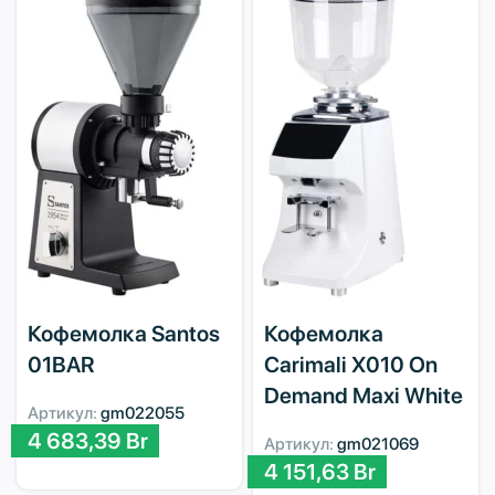
Кофемолка Santos
Кофемолка
01BAR
Carimali X010 On
Demand Maxi White
Артикул:
gm022055
4 683,39
Br
Артикул:
gm021069
4 151,63
Br