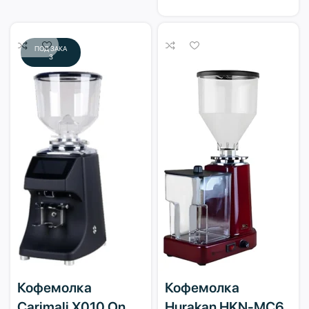
ПОД ЗАКА
З
Кофемолка
Кофемолка
Carimali X010 On
Hurakan HKN-MС6