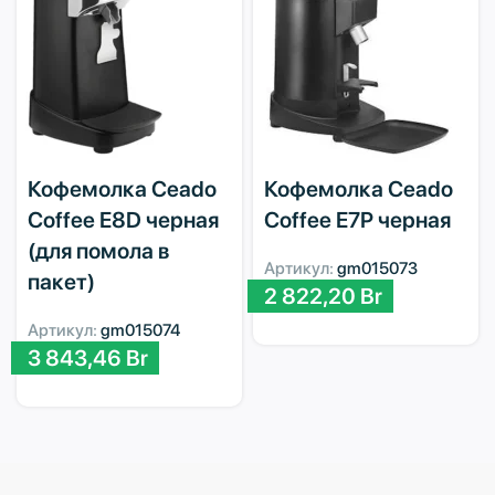
Кофемолка Ceado
Кофемолка Ceado
Coffee E8D черная
Coffee E7P черная
(для помола в
Артикул:
gm015073
пакет)
2 822,20
Br
Артикул:
gm015074
3 843,46
Br