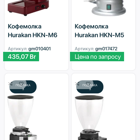
Кофемолка
Кофемолка
Hurakan HKN-M6
Hurakan HKN-M5
Артикул:
gm010401
Артикул:
gm017472
435,07
Br
Цена по запросу
ПОД ЗАКА
ПОД ЗАКА
З
З