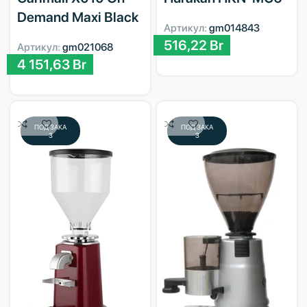
Demand Maxi Black
Артикул:
gm014843
516,22
Br
Артикул:
gm021068
4 151,63
Br
ПОД ЗАКА
ПОД ЗАКА
З
З