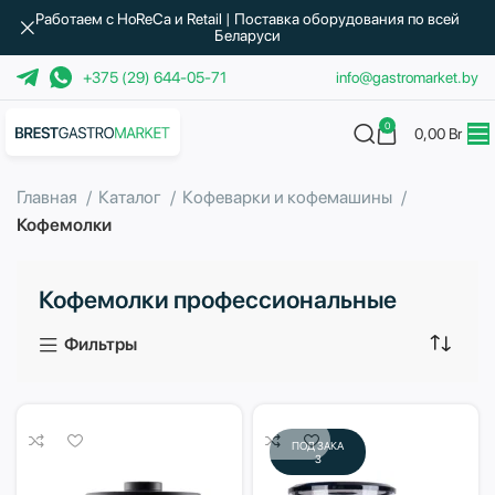
Работаем с HoReCa и Retail | Поставка оборудования по всей
Беларуси
+375 (29) 644-05-71
info@gastromarket.by
0
0,00
Br
Главная
Каталог
Кофеварки и кофемашины
Кофемолки
Кофемолки профессиональные
Фильтры
ПОД ЗАКА
З