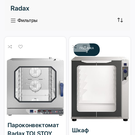
Radax
3 продукта
1 продукт
Фильтры
ПОД ЗАКА
З
Пароконвектомат
Шкаф
Radax TOLSTOY