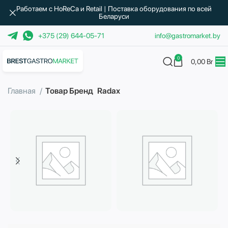
Работаем с HoReCa и Retail | Поставка оборудования по всей
Беларуси
+375 (29) 644-05-71
info@gastromarket.by
0
0,00
Br
Главная
Товар Бренд
Radax
Бытовая техника
Водоподготовка