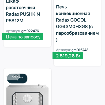
Шкаф
Печь
расстоечный
конвекционная
Radax PUSHKIN
Radax GOGOL
PS812M
GG43M0HXGS (с
Артикул:
gm022476
парообразованием
Цена по запросу
)
Артикул:
gm016743
2 519,26
Br
ПОД ЗАКА
З