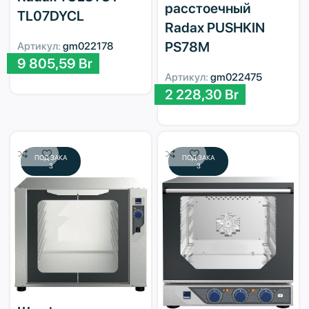
расстоечный
TL07DYCL
Radax PUSHKIN
PS78M
Артикул:
gm022178
9 805,59
Br
Артикул:
gm022475
2 228,30
Br
ПОД ЗАКА
ПОД ЗАКА
З
З