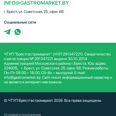
INFO@GASTROMARKET.BY
г. Брест, ул. Советская, 25, офис 66
Социальные сети
ЧТУП "Брестгастромаркет" (УНП 291347221). Свидетельство
о регистрации № 291347221 выдано 30.10.2014
Администрацией Московского района г.Бреста. Юр. адрес:
224005, г. Брест, ул. Советская, 25, офис 66. Режим работы:
Пн–Пт 09:00 – 18:00, Сб–Вс – выходной. E-mail:
info@gastromarket.by. Сайт носит информационный характер и
не является интернет-магазином.
© ЧТУП Брестгастромаркет 2026. Все права защищены.
Условия и положения