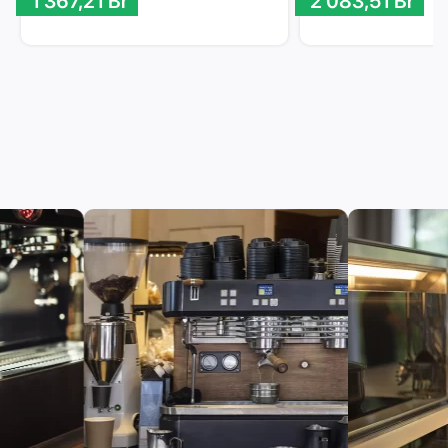
1 367,21
Br
2 083,51
Br