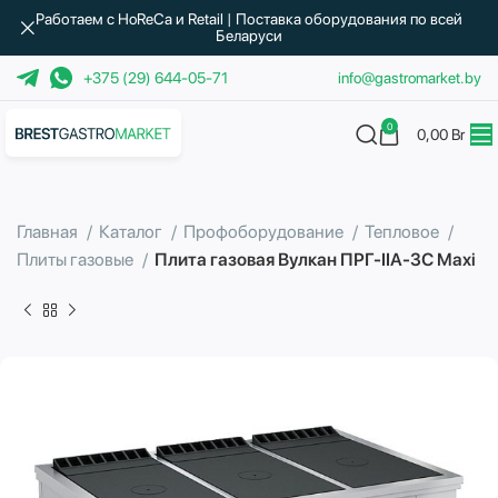
Работаем с HoReCa и Retail | Поставка оборудования по всей
Беларуси
+375 (29) 644-05-71
info@gastromarket.by
0
0,00
Br
Главная
Каталог
Профоборудование
Тепловое
Плиты газовые
Плита газовая Вулкан ПРГ-IIA-3С Maxi