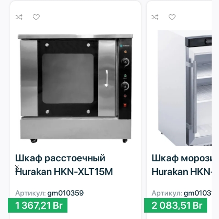
Шкаф расстоечный
Шкаф морози
Hurakan HKN-XLT15M
Hurakan HKN-
Артикул:
gm010359
Артикул:
gm010315
1 367,21
Br
2 083,51
Br