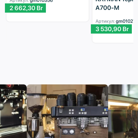
Артикул:
gm010356
А700-М
2 662,30
Br
Артикул:
gm01027
3 530,90
Br