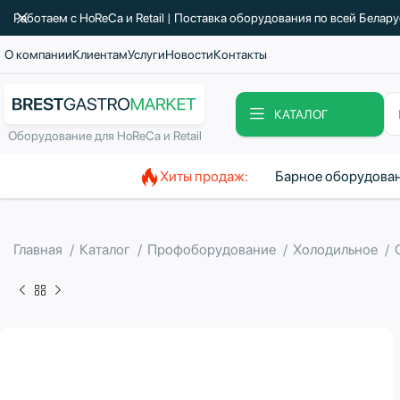
Работаем с HoReCa и Retail | Поставка оборудования по всей Белар
О компании
Клиентам
Услуги
Новости
Контакты
КАТАЛОГ
Оборудование для HoReCa и Retail
Хиты продаж:
Барное оборудова
Главная
Каталог
Профоборудование
Холодильное