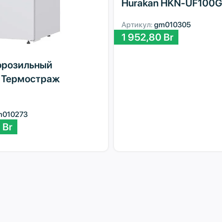
Hurakan HKN-UF100G
Артикул:
gm010305
1 952,80
Br
розильный
 Термостраж
m010273
0
Br