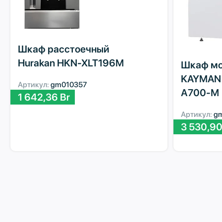
Шкаф расстоечный
Hurakan HKN-XLT196M
Шкаф мо
KAYMAN
Артикул:
gm010357
А700-М
1 642,36
Br
Артикул:
g
3 530,9