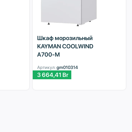
Шкаф морозильный
KAYMAN COOLWIND
А700-М
Артикул:
gm010314
3 664,41
Br