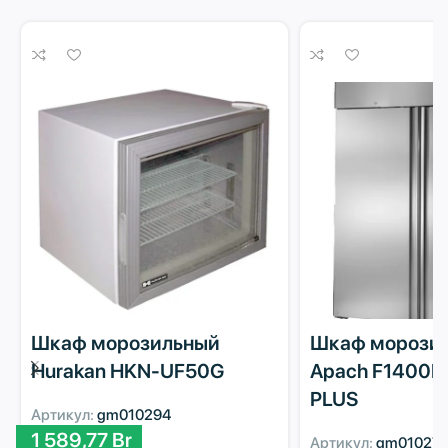
Шкаф морозильный
Шкаф морози
Hurakan HKN-UF50G
Apach F1400B
PLUS
Артикул:
gm010294
1 589,77
Br
Артикул:
gm01027