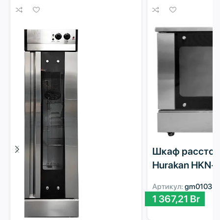
Шкаф рассто
Hurakan HKN-
Артикул:
gm01035
1 367,21
Br