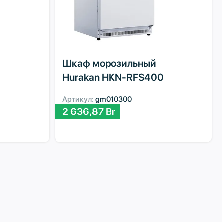
Шкаф морозильный
Hurakan HKN-RFS400
Артикул:
gm010300
2 636,87
Br