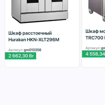
Шкаф мо
Шкаф расстоечный
TRC700 
Hurakan HKN-XLT296M
Артикул:
g
Артикул:
gm010356
4 558,3
2 662,30
Br