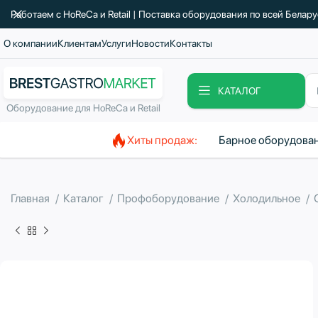
Работаем с HoReCa и Retail | Поставка оборудования по всей Белар
О компании
Клиентам
Услуги
Новости
Контакты
КАТАЛОГ
Оборудование для HoReCa и Retail
Хиты продаж:
Барное оборудова
Главная
Каталог
Профоборудование
Холодильное