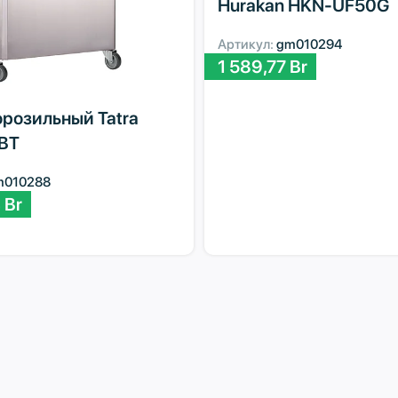
Hurakan HKN-UF50G
Артикул:
gm010294
1 589,77
Br
розильный Tatra
BT
m010288
4
Br