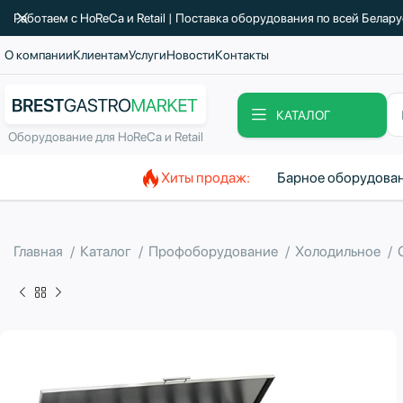
Работаем с HoReCa и Retail | Поставка оборудования по всей Белар
О компании
Клиентам
Услуги
Новости
Контакты
КАТАЛОГ
Оборудование для HoReCa и Retail
Хиты продаж:
Барное оборудова
Главная
Каталог
Профоборудование
Холодильное