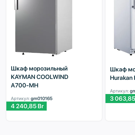
Шкаф морозильный
Шкаф мо
KAYMAN COOLWIND
Hurakan
А700-МН
Артикул:
g
3 063,8
Артикул:
gm010165
4 240,85
Br