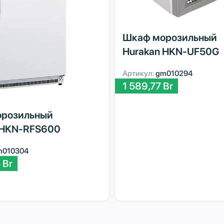
Шкаф морозильный
Hurakan HKN-UF50G
Артикул:
gm010294
1 589,77
Br
розильный
 HKN-RFS600
m010304
5
Br