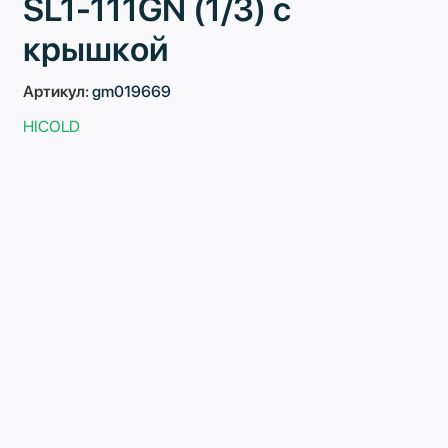
SL1-111GN (1/3) с
крышкой
Артикул:
gm019669
HICOLD