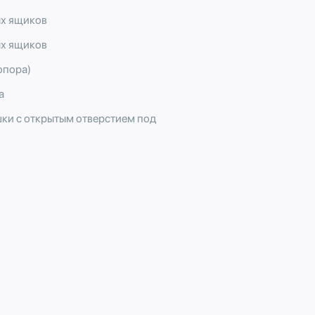
ых ящиков
ых ящиков
опора)
а
ки с открытым отверстием под