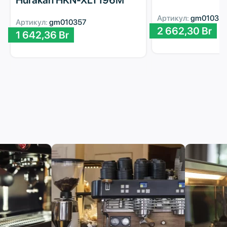
Hurakan HKN-XLT196M
Артикул:
gm01035
Артикул:
gm010357
2 662,30
Br
1 642,36
Br