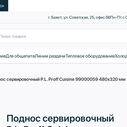
уси
г. Брест, ул. Советская, 25, офис 66
Пн-Пт с 
ние
Для общепита
Линии раздачи
Тепловое оборудование
Холод
ос сервировочный P.L. Proff Cuisine 99000059 480х320 мм
Поднос сервировочный