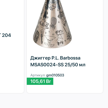
T 204
Джиггер P.L. Barbossa
MSAS0024-SS 25/50 мл
Артикул:
gm010503
105,61
Br