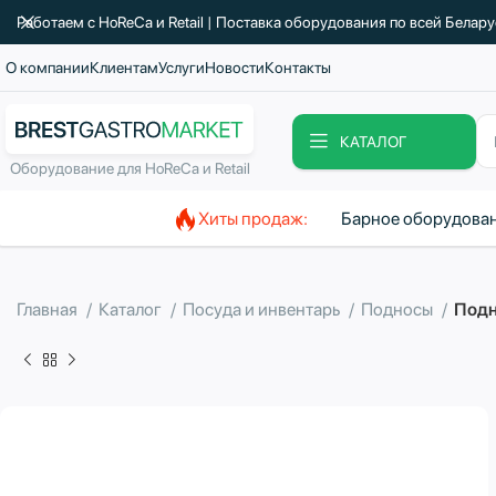
Работаем с HoReCa и Retail | Поставка оборудования по всей Белар
О компании
Клиентам
Услуги
Новости
Контакты
КАТАЛОГ
Оборудование для HoReCa и Retail
Хиты продаж:
Барное оборудова
Главная
Каталог
Посуда и инвентарь
Подносы
Подн