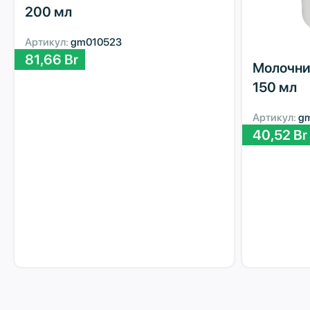
200 мл
Артикул:
gm010523
81,66
Br
Молочник
150 мл
Артикул:
g
40,52
Br