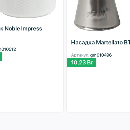
 Noble Impress
Насадка Martellato B
m010512
Артикул:
gm010496
10,23
Br