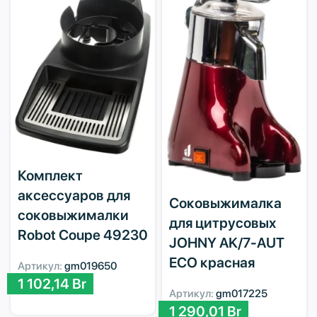
Комплект
аксессуаров для
Соковыжималка
соковыжималки
для цитрусовых
Robot Coupe 49230
JOHNY AK/7-AUT
ECO красная
Артикул:
gm019650
1 102,14
Br
Артикул:
gm017225
1 290,01
Br