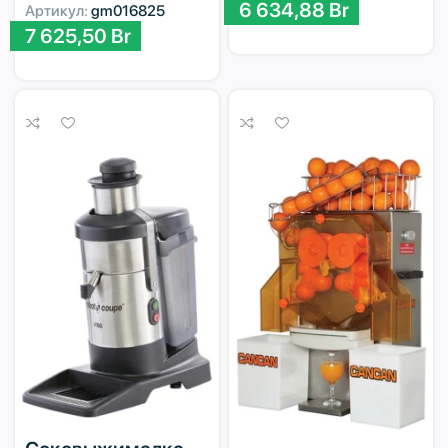
6 634,88
Br
Артикул:
gm016825
7 625,50
Br