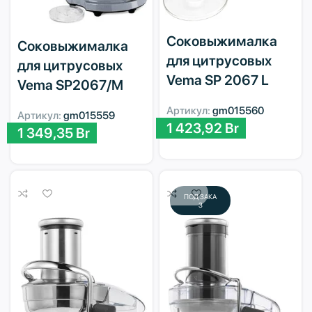
Соковыжималка
Соковыжималка
для цитрусовых
для цитрусовых
Vema SP 2067 L
Vema SP2067/M
Артикул:
gm015560
Артикул:
gm015559
1 423,92
Br
1 349,35
Br
ПОД ЗАКА
З