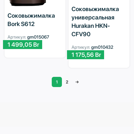
Соковыжималка
Соковыжималка
универсальная
Bork S612
Hurakan HKN-
CFV90
Артикул:
gm015067
1 499,05
Br
Артикул:
gm010432
1 175,56
Br
1
2
→