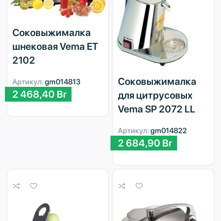
Соковыжималка
шнековая Vema ET
2102
Соковыжималка
Артикул:
gm014813
2 468,40
Br
для цитрусовых
Vema SP 2072 LL
Артикул:
gm014822
2 684,90
Br