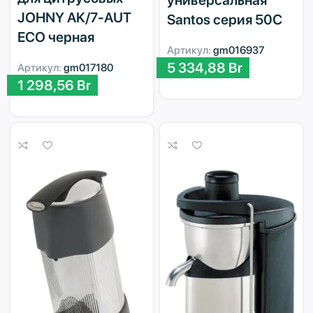
JOHNY AK/7-AUT
Santos серия 50С
ECO черная
Артикул:
gm016937
5 334,88
Br
Артикул:
gm017180
1 298,56
Br