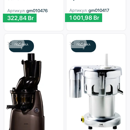
Артикул:
gm010417
Артикул:
gm010476
1 001,98
Br
322,84
Br
ПОД ЗАКА
ПОД ЗАКА
З
З