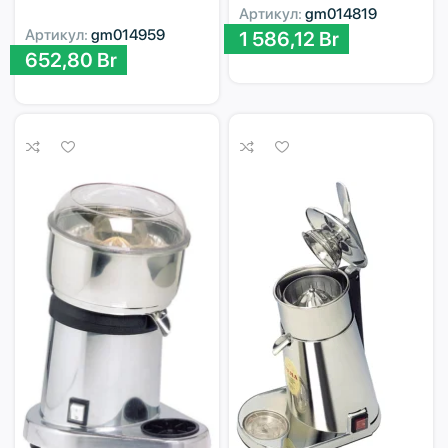
Артикул:
gm014819
Артикул:
gm014959
1 586,12
Br
652,80
Br