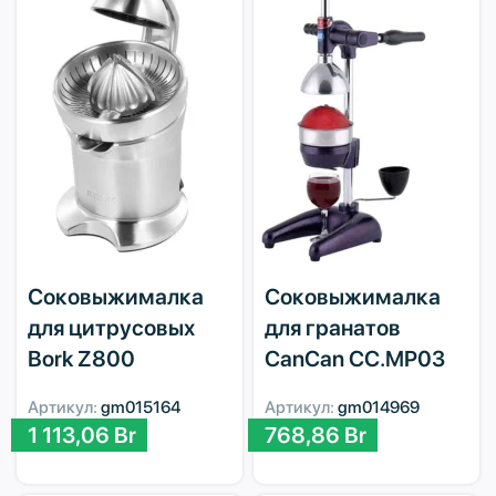
Соковыжималка
Соковыжималка
для цитрусовых
для гранатов
Bork Z800
CanCan CC.MP03
Артикул:
gm015164
Артикул:
gm014969
1 113,06
Br
768,86
Br