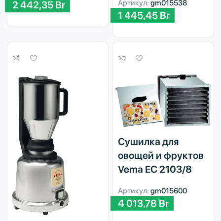
Артикул:
gm015538
2 442,35
Br
1 445,45
Br
Сушилка для
овощей и фруктов
Vema EC 2103/8
Артикул:
gm015600
4 013,78
Br