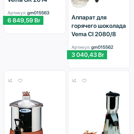
Артикул:
gm015563
Аппарат для
6 849,59
Br
горячего шоколада
Vema CI 2080/8
Артикул:
gm015562
3 040,43
Br