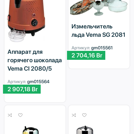
Измельчитель
льда Vema SG 2081
Артикул:
gm015561
Аппарат для
2 704,16
Br
горячего шоколада
Vema CI 2080/5
Артикул:
gm015564
2 907,18
Br