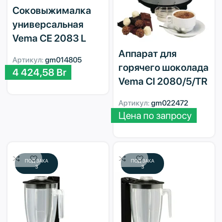
Соковыжималка
универсальная
Vema CE 2083 L
Аппарат для
Артикул:
gm014805
горячего шоколада
4 424,58
Br
Vema CI 2080/5/TR
Артикул:
gm022472
Цена по запросу
ПОД ЗАКА
ПОД ЗАКА
З
З