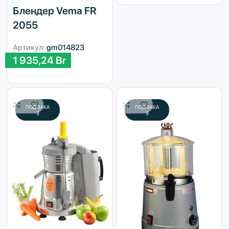
Блендер Vema FR
2055
Артикул:
gm014823
1 935,24
Br
ПОД ЗАКА
ПОД ЗАКА
З
З