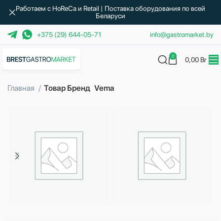
Работаем с HoReCa и Retail | Поставка оборудования по всей
Беларуси
+375 (29) 644-05-71
info@gastromarket.by
0
0,00
Br
Главная
Товар Бренд
Vema
Бытовая техника
Водоподготовка