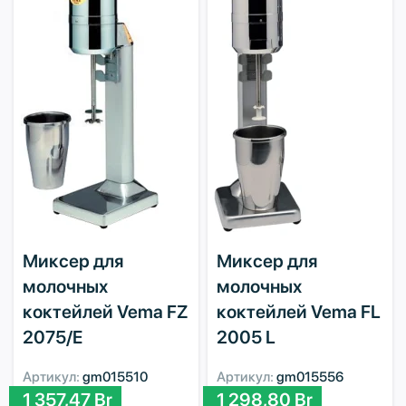
Миксер для
Миксер для
молочных
молочных
коктейлей Vema FZ
коктейлей Vema FL
2075/E
2005 L
Артикул:
gm015510
Артикул:
gm015556
1 357,47
Br
1 298,80
Br