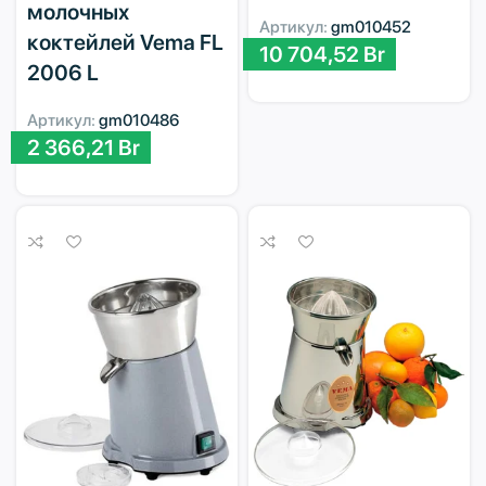
молочных
Артикул:
gm010452
коктейлей Vema FL
10 704,52
Br
2006 L
Артикул:
gm010486
2 366,21
Br