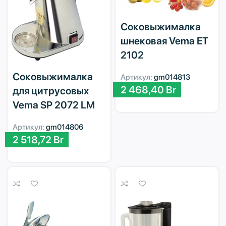
Соковыжималка
шнековая Vema ET
2102
Соковыжималка
Артикул:
gm014813
2 468,40
Br
для цитрусовых
Vema SP 2072 LM
Артикул:
gm014806
2 518,72
Br