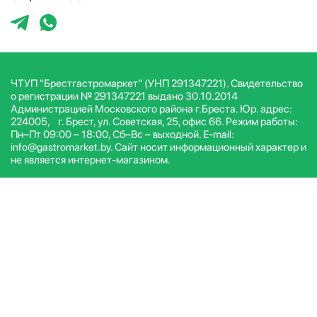
ЧТУП "Брестгастромаркет" (УНП 291347221). Свидетельство
о регистрации № 291347221 выдано 30.10.2014
Администрацией Московского района г.Бреста. Юр. адрес:
224005, г. Брест, ул. Советская, 25, офис 66. Режим работы:
Пн–Пт 09:00 – 18:00, Сб–Вс – выходной. E-mail:
info@gastromarket.by. Сайт носит информационный характер и
не является интернет-магазином.
© ЧТУП Брестгастромаркет 2026. Все права защищены.
Условия и положения
Политика конфиденциальности