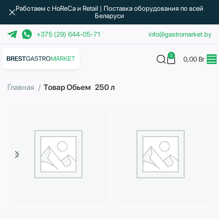
Работаем с HoReCa и Retail | Поставка оборудования по всей
Беларуси
+375 (29) 644-05-71
info@gastromarket.by
0
0,00
Br
Главная
Товар Обьем
250 л
Бытовая техника
Водоподготовка