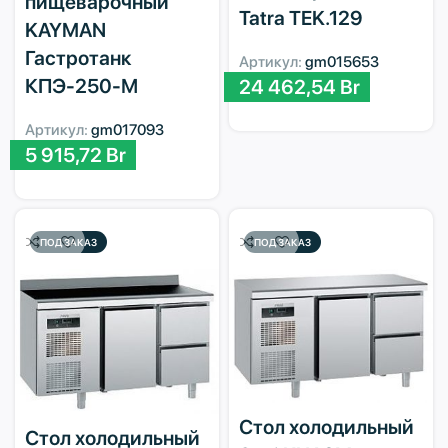
пищеварочный
Tatra TEK.129
KAYMAN
Гастротанк
Артикул:
gm015653
КПЭ-250-М
24 462,54
Br
Артикул:
gm017093
5 915,72
Br
ПОД ЗАКАЗ
ПОД ЗАКАЗ
Стол холодильный
Стол холодильный