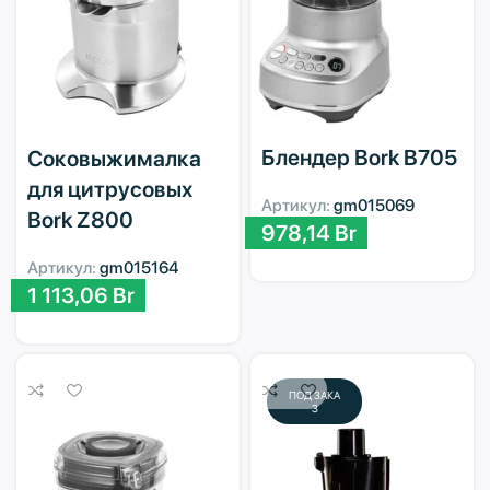
Блендер Bork B705
Соковыжималка
для цитрусовых
Артикул:
gm015069
Bork Z800
978,14
Br
Артикул:
gm015164
1 113,06
Br
ПОД ЗАКА
З