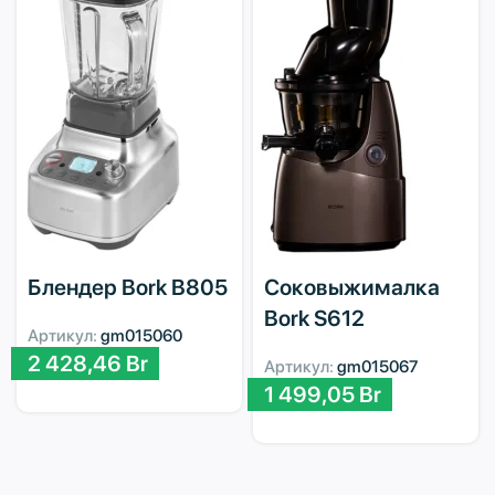
Блендер Bork B805
Соковыжималка
Bork S612
Артикул:
gm015060
2 428,46
Br
Артикул:
gm015067
1 499,05
Br