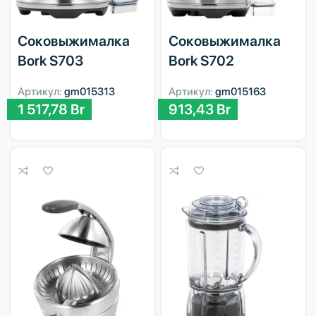
Соковыжималка
Соковыжималка
Bork S703
Bork S702
Артикул:
gm015313
Артикул:
gm015163
1 517,78
Br
913,43
Br