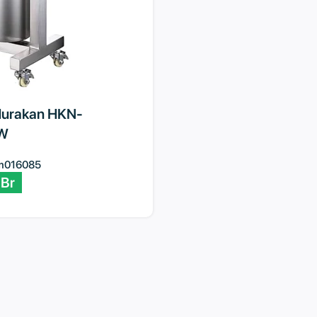
Hurakan HKN-
W
m016085
7
Br