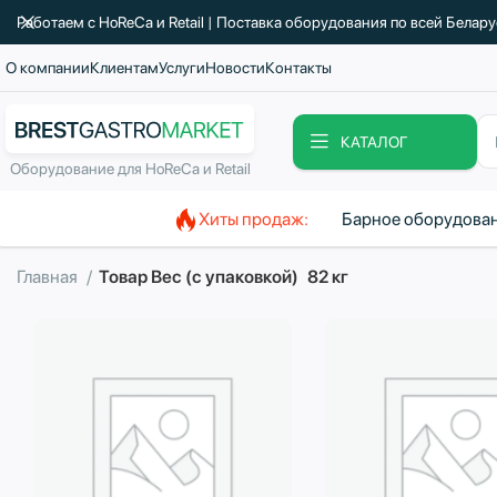
Работаем с HoReCa и Retail | Поставка оборудования по всей Белар
О компании
Клиентам
Услуги
Новости
Контакты
КАТАЛОГ
Оборудование для HoReCa и Retail
Хиты продаж:
Барное оборудова
Главная
Товар Вес (с упаковкой)
82 кг