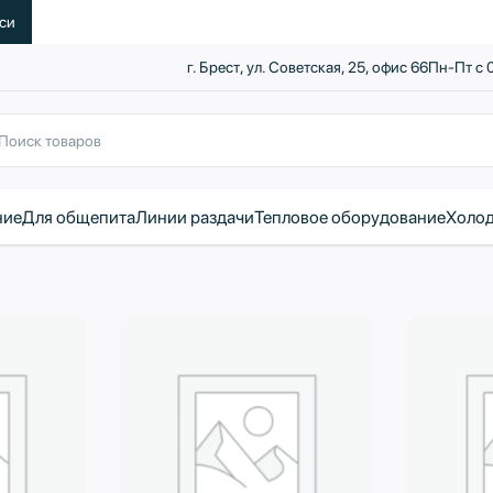
уси
г. Брест, ул. Советская, 25, офис 66
Пн-Пт с 
ние
Для общепита
Линии раздачи
Тепловое оборудование
Холод