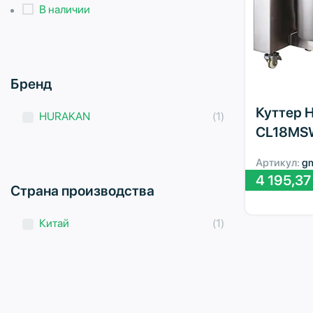
В наличии
Бренд
Куттер 
HURAKAN
(1)
CL18MS
Артикул:
g
4 195,3
Страна производства
Китай
(1)