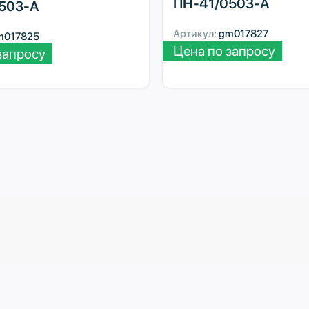
ПН-41/0503-А
503-А
Артикул:
gm017827
m017825
Цена по запросу
запросу