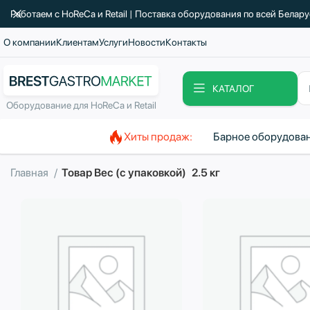
Работаем с HoReCa и Retail | Поставка оборудования по всей Белар
О компании
Клиентам
Услуги
Новости
Контакты
КАТАЛОГ
Оборудование для HoReCa и Retail
Хиты продаж:
Барное оборудова
Главная
Товар Вес (с упаковкой)
2.5 кг