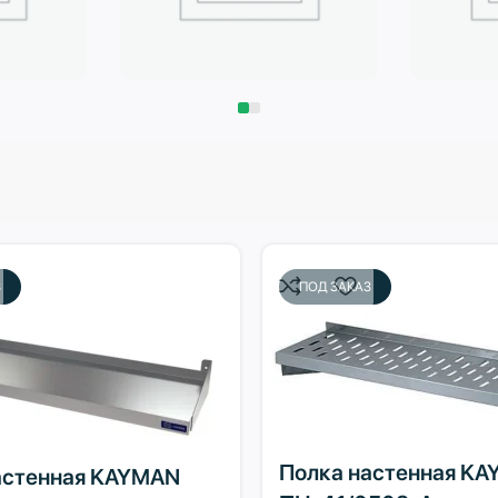
Запчасти
Климат
З
ПОД ЗАКАЗ
Полка настенная K
астенная KAYMAN