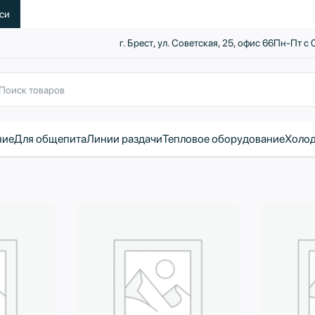
уси
г. Брест, ул. Советская, 25, офис 66
Пн-Пт с 
ние
Для общепита
Линии раздачи
Тепловое оборудование
Холод