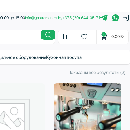
09.00 до 18.00
info@gastromarket.by
+375 (29) 644-05-71
0
0,00
Br
ильное оборудование
Кухонная посуда
С
Показаны все результаты (2)
с
н