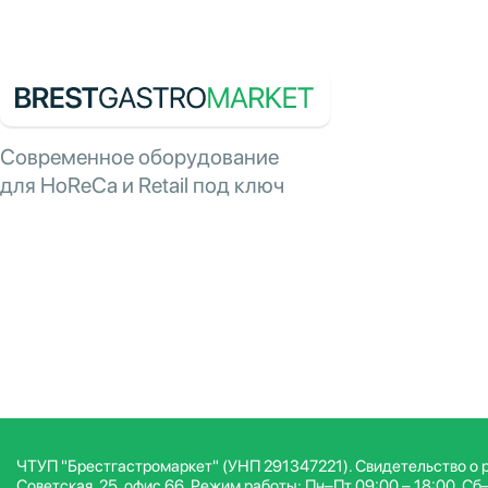
Современное оборудование
для HoReCa и Retail под ключ
ЧТУП "Брестгастромаркет" (УНП 291347221). Свидетельство о р
Советская, 25, офис 66. Режим работы: Пн–Пт 09:00 – 18:00, Сб