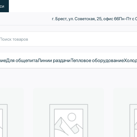
уси
г. Брест, ул. Советская, 25, офис 66
Пн-Пт с 
ние
Для общепита
Линии раздачи
Тепловое оборудование
Холод