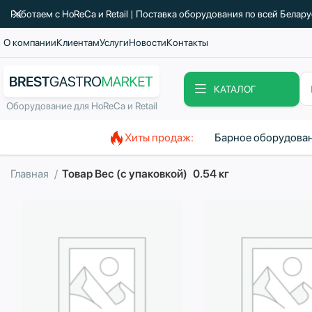
Работаем с HoReCa и Retail | Поставка оборудования по всей Белар
О компании
Клиентам
Услуги
Новости
Контакты
КАТАЛОГ
Оборудование для HoReCa и Retail
Хиты продаж:
Барное оборудова
Главная
Товар Вес (с упаковкой)
0.54 кг