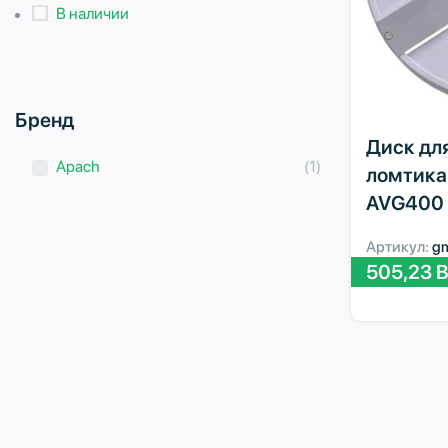
В наличии
Бренд
Диск дл
Apach
(1)
ломтика
AVG400 
Артикул:
g
505,23
B