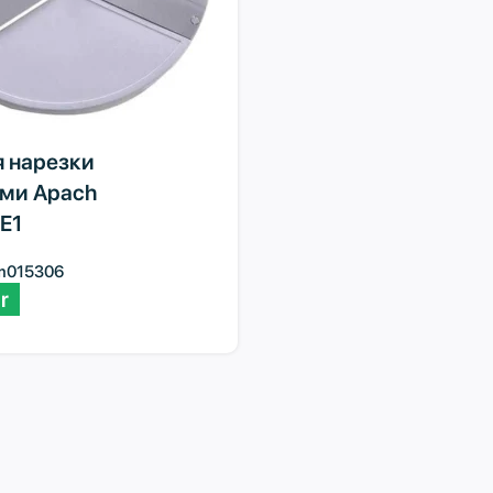
я нарезки
ми Apach
E1
m015306
r