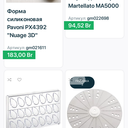
Martellato MA5000
Форма
силиконовая
Артикул:
gm022698
94,52
Br
Pavoni PX4392
"Nuage 3D"
Артикул:
gm021611
183,00
Br
ПОД ЗАКА
З