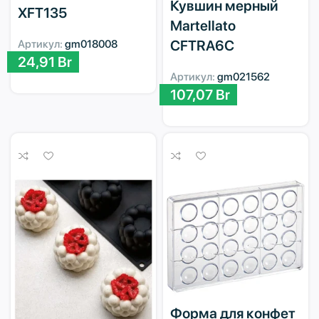
Кувшин мерный
XFT135
Martellato
CFTRA6C
Артикул:
gm018008
24,91
Br
Артикул:
gm021562
107,07
Br
Форма для конфет