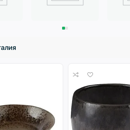
Запчасти
Климат
галия