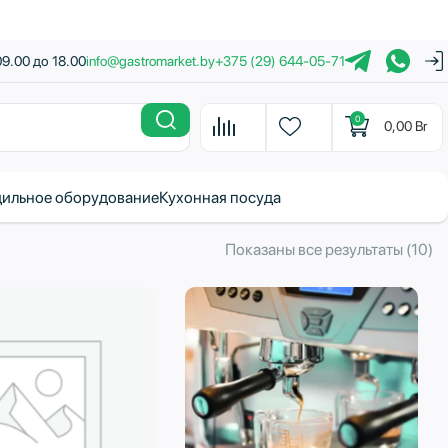
09.00 до 18.00
info@gastromarket.by
+375 (29) 644-05-71
0
0,00
Br
ильное оборудование
Кухонная посуда
С
Показаны все результаты (10)
с
н