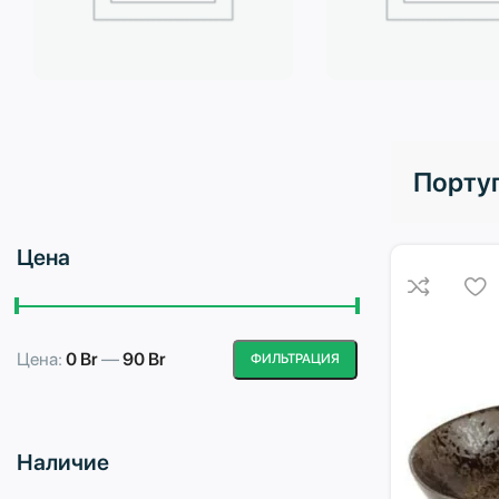
Бытовая техника
Водоподготовка
Порту
Цена
Цена:
0 Br
—
90 Br
ФИЛЬТРАЦИЯ
Минимальная
Максимальная
цена
цена
Наличие