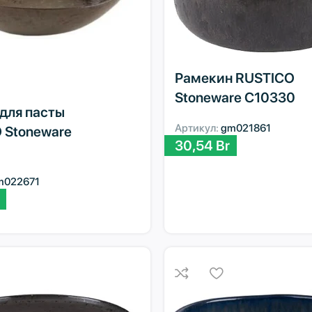
Рамекин RUSTICO
Stoneware C10330
 для пасты
Артикул:
gm021861
 Stoneware
30,54
Br
m022671