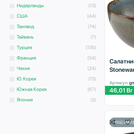
Нидерланды
(13)
США
(44)
Таиланд
(74)
Тайвань
(7)
Турция
(135)
Франция
(54)
Салатни
Чехия
(24)
Stonewa
Ю. Корея
(13)
Артикул:
g
Южная Корея
(67)
46,01
Br
Япония
(2)
ПОД ЗАКА