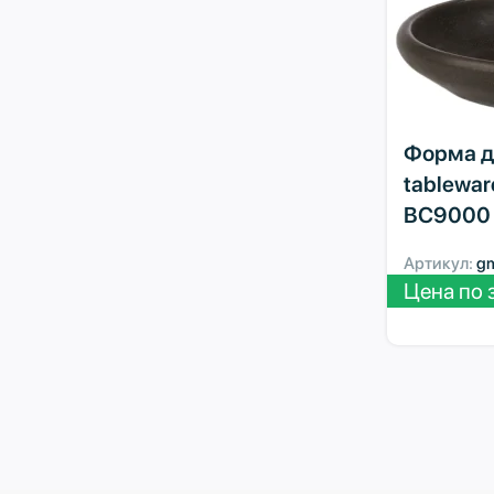
Форма д
tablewar
BC9000 
Артикул:
g
Цена по 