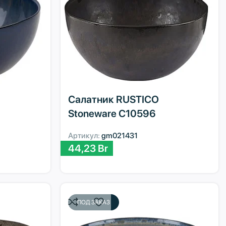
Салатник RUSTICO
Stoneware C10596
Артикул:
gm021431
44,23
Br
ПОД ЗАКАЗ