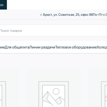
уси
г. Брест, ул. Советская, 25, офис 66
Пн-Пт с 
ние
Для общепита
Линии раздачи
Тепловое оборудование
Холод