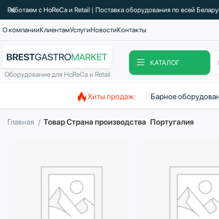
Работаем с HoReCa и Retail | Поставка оборудования по всей Белар
О компании
Клиентам
Услуги
Новости
Контакты
КАТАЛОГ
Оборудование для HoReCa и Retail
Хиты продаж:
Барное оборудова
Главная
Товар Страна производства
Португалия