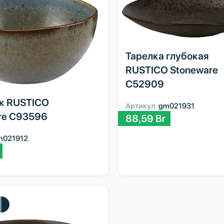
Тарелка глубокая
RUSTICO Stoneware
C52909
к RUSTICO
Артикул:
gm021931
re C93596
88,59
Br
m021912
З