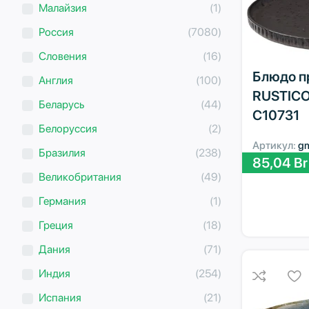
Малайзия
(1)
Россия
(7080)
Словения
(16)
Блюдо п
Англия
(100)
RUSTICO
Беларусь
(44)
C10731
Белоруссия
(2)
Артикул:
g
Бразилия
(238)
85,04
Br
Великобритания
(49)
Германия
(1)
Греция
(18)
Дания
(71)
Индия
(254)
Испания
(21)