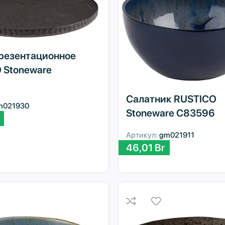
резентационное
 Stoneware
Салатник RUSTICO
m021930
Stoneware C83596
Артикул:
gm021911
46,01
Br