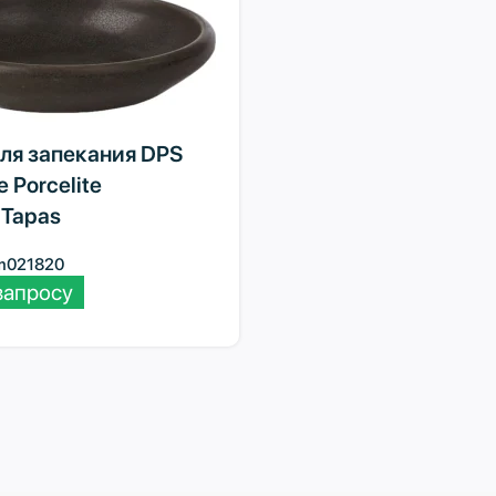
ля запекания DPS
e Porcelite
Tapas
m021820
запросу