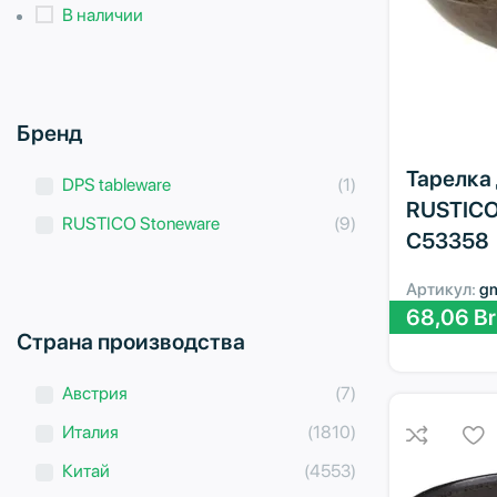
В наличии
Бренд
Тарелка
DPS tableware
(1)
RUSTICO
RUSTICO Stoneware
(9)
C53358
Артикул:
g
68,06
Br
Страна производства
Австрия
(7)
Италия
(1810)
Китай
(4553)