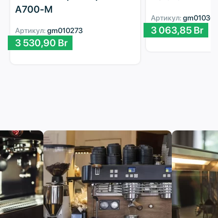
А700-М
Артикул:
gm01030
3 063,85
Br
Артикул:
gm010273
3 530,90
Br