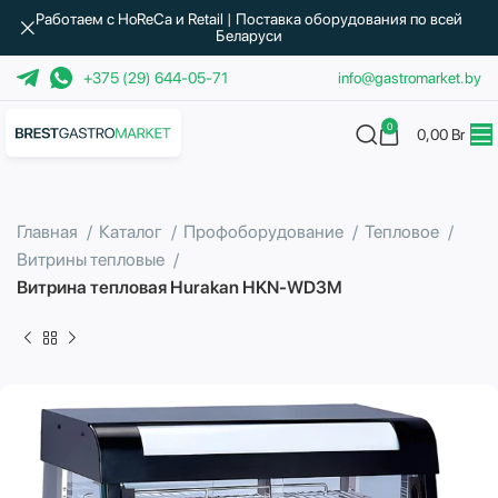
Работаем с HoReCa и Retail | Поставка оборудования по всей
Беларуси
+375 (29) 644-05-71
info@gastromarket.by
0
0,00
Br
Главная
Каталог
Профоборудование
Тепловое
Витрины тепловые
Витрина тепловая Hurakan HKN-WD3M