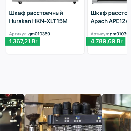
Шкаф расстоечный
Шкаф рассто
Hurakan HKN-XLT15M
Apach APE12A
Артикул:
gm010359
Артикул:
gm01036
1 367,21
Br
4 789,69
Br