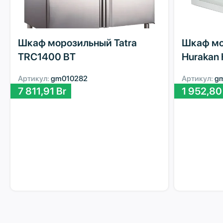
Шкаф морозильный Tatra
Шкаф мо
TRC1400 BT
Hurakan
Артикул:
gm010282
Артикул:
g
7 811,91
Br
1 952,8