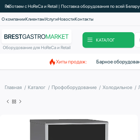
Работаем с HoReCa и Retail | Поставка оборудования по всей Белар
О компании
Клиентам
Услуги
Новости
Контакты
КАТАЛОГ
Оборудование для HoReCa и Retail
Хиты продаж:
Барное оборудова
Главная
Каталог
Профоборудование
Холодильное