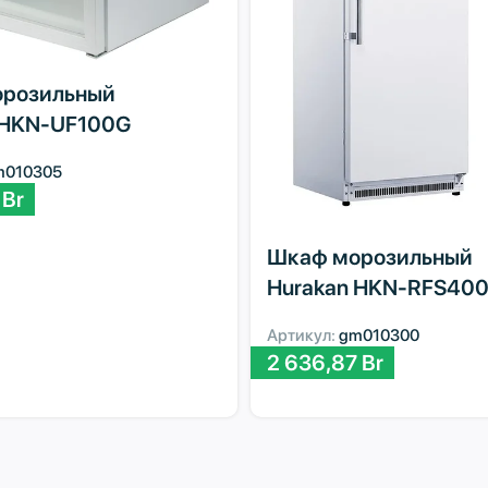
розильный
 HKN-UF100G
m010305
0
Br
Шкаф морозильный
Hurakan HKN-RFS40
Артикул:
gm010300
2 636,87
Br