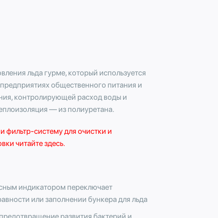
вления льда гурме, который используется
а предприятиях общественного питания и
ния, контролирующей расход воды и
еплоизоляция — из полиуретана.
и
фильтр-систему
для очистки и
вки читайте здесь.
асным индикатором переключает
равности или заполнении бункера для льда
 предотвращение развития бактерий и