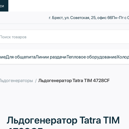
уси
г. Брест, ул. Советская, 25, офис 66
Пн-Пт с 
ние
Для общепита
Линии раздачи
Тепловое оборудование
Холод
Льдогенераторы
Льдогенератор Tatra TIM 4728CF
Льдогенератор Tatra TIM