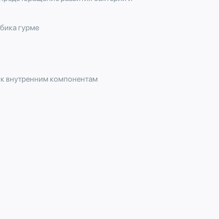
убика гурме
 к внутренним компонентам