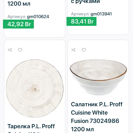
с ручками
1200 мл
Артикул:
gm013941
Артикул:
gm010624
83,41
Br
42,92
Br
Салатник P.L. Proff
Cuisine White
Fusion 73024986
Тарелка P.L. Proff
1200 мл