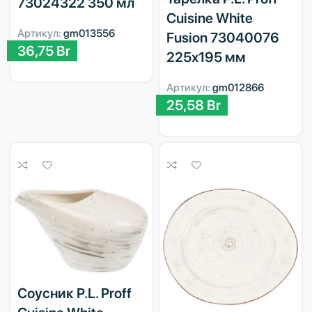
73024322 350 мл
Cuisine White
Артикул:
gm013556
Fusion 73040076
36,75
Br
225х195 мм
Артикул:
gm012866
25,58
Br
Соусник P.L. Proff