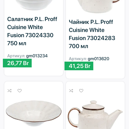
Салатник P.L. Proff
Чайник P.L. Proff
Cuisine White
Cuisine White
Fusion 73024330
Fusion 73024283
750 мл
700 мл
Артикул:
gm013234
Артикул:
gm013620
26,77
Br
41,25
Br