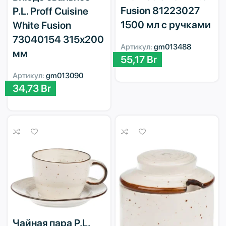
Fusion 81223027
P.L. Proff Cuisine
1500 мл с ручками
White Fusion
73040154 315х200
Артикул:
gm013488
мм
55,17
Br
Артикул:
gm013090
34,73
Br
Чайная пара P.L.