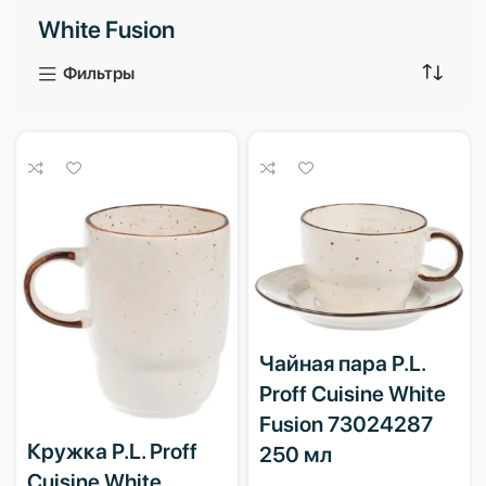
White Fusion
3 продукта
1 продукт
Фильтры
Чайная пара P.L.
Proff Cuisine White
Fusion 73024287
Кружка P.L. Proff
250 мл
Cuisine White