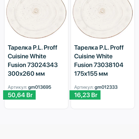
Тарелка P.L. Proff
Тарелка P.L. Proff
Cuisine White
Cuisine White
Fusion 73024343
Fusion 73038104
300х260 мм
175х155 мм
Артикул:
gm013695
Артикул:
gm012333
50,64
Br
16,23
Br