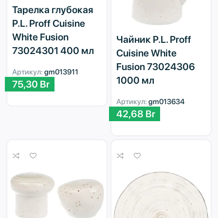
Тарелка глубокая
P.L. Proff Cuisine
White Fusion
Чайник P.L. Proff
73024301 400 мл
Cuisine White
Fusion 73024306
Артикул:
gm013911
1000 мл
75,30
Br
Артикул:
gm013634
42,68
Br