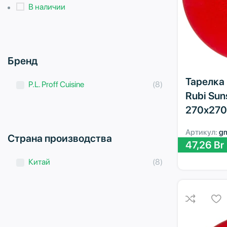
В наличии
Бренд
Тарелка P
P.L. Proff Cuisine
(8)
Rubi Sun
270х270
Артикул:
g
Страна производства
47,26
Br
Китай
(8)