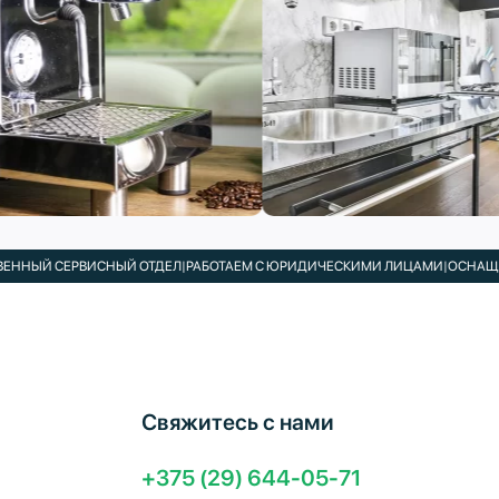
СЕРВИСНЫЙ ОТДЕЛ
|
РАБОТАЕМ С ЮРИДИЧЕСКИМИ ЛИЦАМИ
|
ОСНАЩАЕМ КАФЕ,
Свяжитесь с нами
+375 (29) 644-05-71