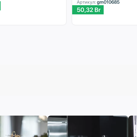
Артикул:
gm010685
50,32
Br