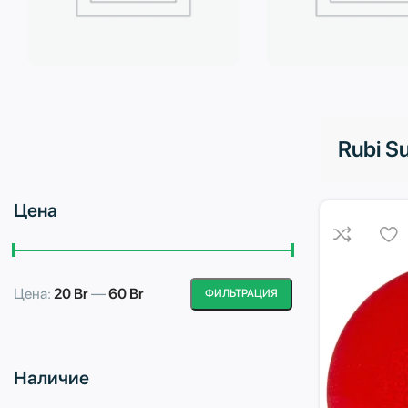
Бытовая техника
Водоподготовка
Rubi S
Цена
Цена:
20 Br
—
60 Br
ФИЛЬТРАЦИЯ
Минимальная
Максимальная
цена
цена
Наличие