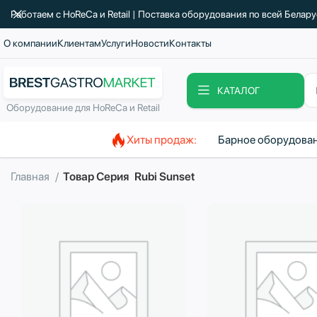
Работаем с HoReCa и Retail | Поставка оборудования по всей Белар
О компании
Клиентам
Услуги
Новости
Контакты
КАТАЛОГ
Оборудование для HoReCa и Retail
Хиты продаж:
Барное оборудова
Главная
Товар Серия
Rubi Sunset