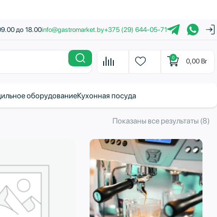
09.00 до 18.00
info@gastromarket.by
+375 (29) 644-05-71
0
0,00
Br
ильное оборудование
Кухонная посуда
С
Показаны все результаты (8)
с
н