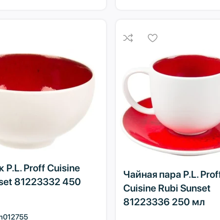
P.L. Proff Cuisine
Чайная пара P.L. Prof
nset 81223332 450
Cuisine Rubi Sunset
81223336 250 мл
m012755