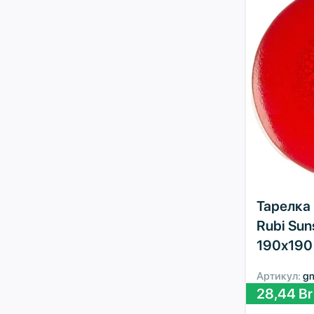
Тарелка P
Rubi Su
190х190
Артикул:
g
28,44
Br