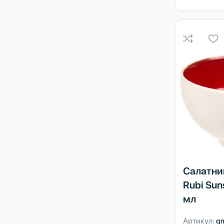
Салатник 
Rubi Su
мл
Артикул:
g