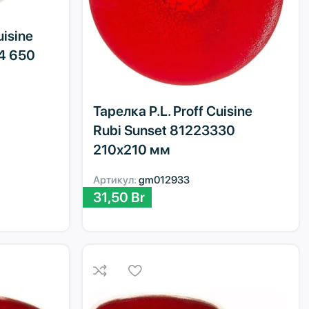
uisine
4 650
Тарелка P.L. Proff Cuisine
Rubi Sunset 81223330
210х210 мм
Артикул:
gm012933
31,50
Br