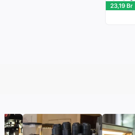
23,19
Br