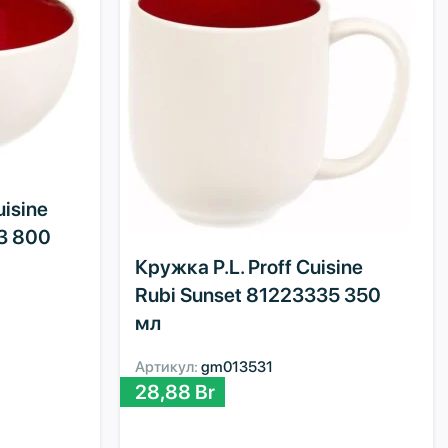
uisine
3 800
Кружка P.L. Proff Cuisine
Rubi Sunset 81223335 350
мл
Артикул:
gm013531
28,88
Br