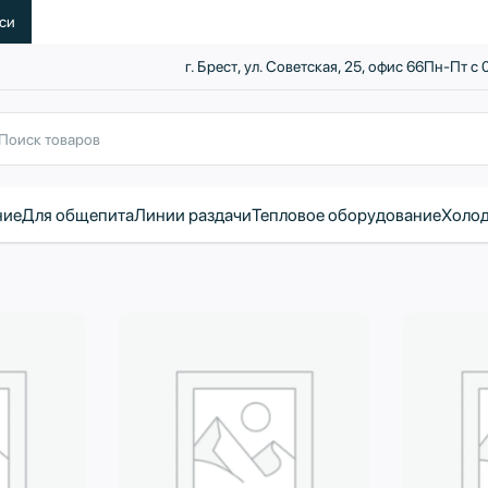
уси
г. Брест, ул. Советская, 25, офис 66
Пн-Пт с 
ние
Для общепита
Линии раздачи
Тепловое оборудование
Холод