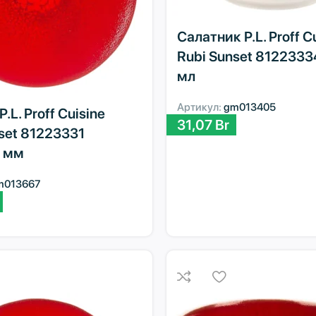
Салатник P.L. Proff C
Rubi Sunset 8122333
мл
Артикул:
gm013405
.L. Proff Cuisine
31,07
Br
set 81223331
 мм
m013667