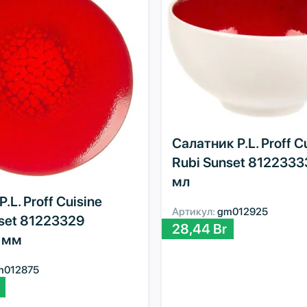
Салатник P.L. Proff C
Rubi Sunset 8122333
мл
.L. Proff Cuisine
Артикул:
gm012925
nset 81223329
28,44
Br
 мм
m012875