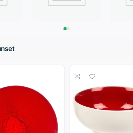
Запчасти
Климат
unset