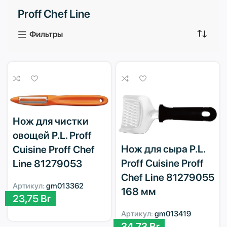
Proff Chef Line
3 продукта
1 продукт
Фильтры
Нож для чистки
овощей P.L. Proff
Нож для сыра P.L.
Cuisine Proff Chef
Proff Cuisine Proff
Line 81279053
Chef Line 81279055
Артикул:
gm013362
168 мм
23,75
Br
Артикул:
gm013419
34,73
Br