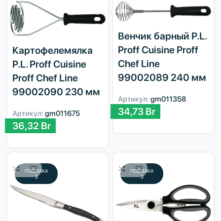
Венчик барный P.L.
Proff Cuisine Proff
Картофелемялка
Chef Line
P.L. Proff Cuisine
99002089 240 мм
Proff Chef Line
99002090 230 мм
Артикул:
gm011358
34,73
Br
Артикул:
gm011675
36,32
Br
ПОД ЗАКА
ПОД ЗАКА
З
З