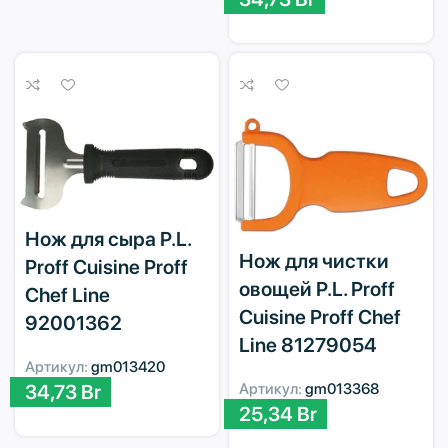
Нож для сыра P.L.
Нож для чистки
Proff Cuisine Proff
овощей P.L. Proff
Chef Line
Cuisine Proff Chef
92001362
Line 81279054
Артикул:
gm013420
34,73
Br
Артикул:
gm013368
25,34
Br