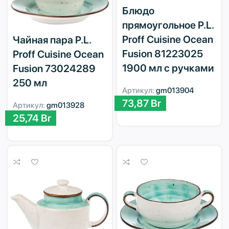
Блюдо
прямоугольное P.L.
Proff Cuisine Ocean
Чайная пара P.L.
Fusion 81223025
Proff Cuisine Ocean
1900 мл с ручками
Fusion 73024289
250 мл
Артикул:
gm013904
73,87
Br
Артикул:
gm013928
25,74
Br