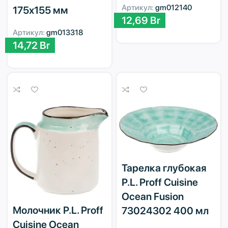
Артикул:
gm012140
175х155 мм
12,69
Br
Артикул:
gm013318
14,72
Br
Тарелка глубокая
P.L. Proff Cuisine
Ocean Fusion
Молочник P.L. Proff
73024302 400 мл
Cuisine Ocean