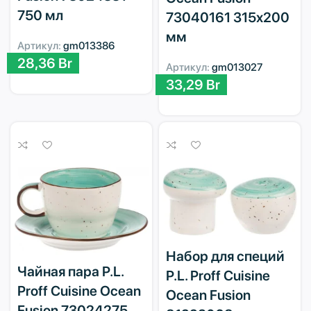
750 мл
73040161 315х200
мм
Артикул:
gm013386
28,36
Br
Артикул:
gm013027
33,29
Br
Набор для специй
Чайная пара P.L.
P.L. Proff Cuisine
Proff Cuisine Ocean
Ocean Fusion
Fusion 73024275