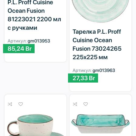
P.L. Proff Cuisine
Ocean Fusion
81223021 2200 мл
с ручками
Тарелка P.L. Proff
Cuisine Ocean
Артикул:
gm013953
85,24
Br
Fusion 73024265
225х225 мм
Артикул:
gm013963
27,33
Br