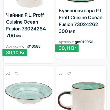
Бульонная пара P.L.
Чайник P.L. Proff
Proff Cuisine Ocean
Cuisine Ocean
Fusion 73024262
Fusion 73024284
300 мл
700 мл
Артикул:
gm012956
Артикул:
gm013588
30,11
Br
39,10
Br