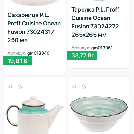
Тарелка P.L. Proff
Сахарница P.L.
Cuisine Ocean
Proff Cuisine Ocean
Fusion 73024272
Fusion 73024317
265х265 мм
250 мл
Артикул:
gm013051
Артикул:
gm013340
33,77
Br
19,61
Br