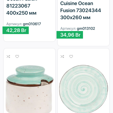
Cuisine Ocean
81223067
Fusion 73024344
400х250 мм
300х260 мм
Артикул:
gm010617
Артикул:
gm013102
42,28
Br
34,96
Br