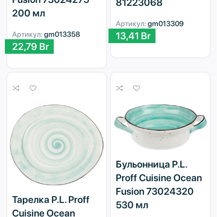
81223068
200 мл
Артикул:
gm013309
Артикул:
gm013358
13,41
Br
22,79
Br
Бульонница P.L.
Proff Cuisine Ocean
Fusion 73024320
Тарелка P.L. Proff
530 мл
Cuisine Ocean