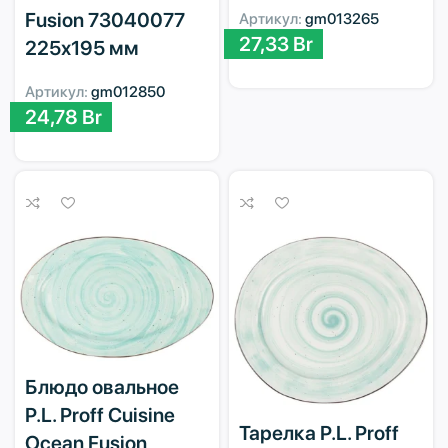
Fusion 73040077
Артикул:
gm013265
27,33
Br
225х195 мм
Артикул:
gm012850
24,78
Br
Блюдо овальное
P.L. Proff Cuisine
Тарелка P.L. Proff
Ocean Fusion