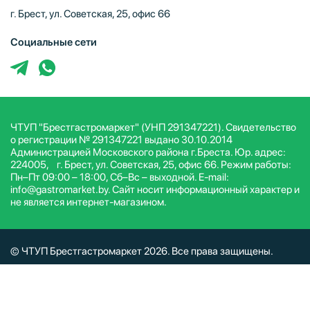
г. Брест, ул. Советская, 25, офис 66
Социальные сети
ЧТУП "Брестгастромаркет" (УНП 291347221). Свидетельство
о регистрации № 291347221 выдано 30.10.2014
Администрацией Московского района г.Бреста. Юр. адрес:
224005, г. Брест, ул. Советская, 25, офис 66. Режим работы:
Пн–Пт 09:00 – 18:00, Сб–Вс – выходной. E-mail:
info@gastromarket.by. Сайт носит информационный характер и
не является интернет-магазином.
© ЧТУП Брестгастромаркет 2026. Все права защищены.
Условия и положения