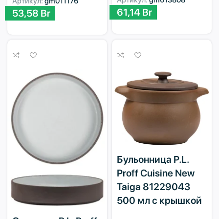
Артикул:
gm013808
Артикул:
gm011176
61,14
Br
53,58
Br
Бульонница P.L.
Proff Cuisine New
Taiga 81229043
500 мл с крышкой