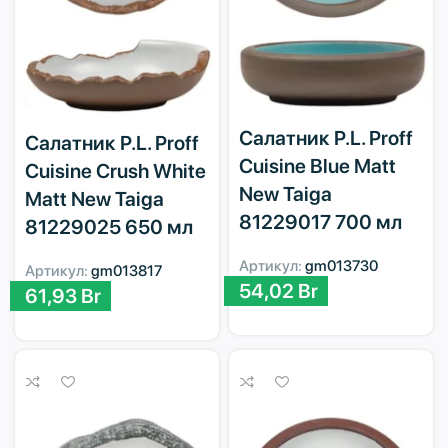
Салатник P.L. Proff
Салатник P.L. Proff
Cuisine Blue Matt
Cuisine Crush White
New Taiga
Matt New Taiga
81229017 700 мл
81229025 650 мл
Артикул:
gm013730
Артикул:
gm013817
54,02
Br
61,93
Br