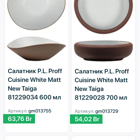
Салатник P.L. Proff
Салатник P.L. Proff
Cuisine White Matt
Cuisine White Matt
New Taiga
New Taiga
81229034 600 мл
81229028 700 мл
Артикул:
gm013755
Артикул:
gm013729
63,76
Br
54,02
Br