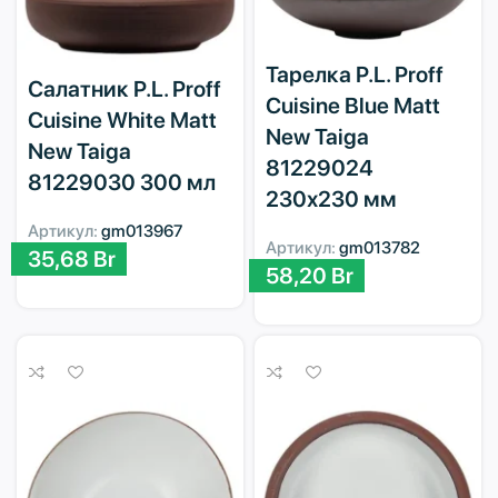
Тарелка P.L. Proff
Салатник P.L. Proff
Cuisine Blue Matt
Cuisine White Matt
New Taiga
New Taiga
81229024
81229030 300 мл
230х230 мм
Артикул:
gm013967
Артикул:
gm013782
35,68
Br
58,20
Br