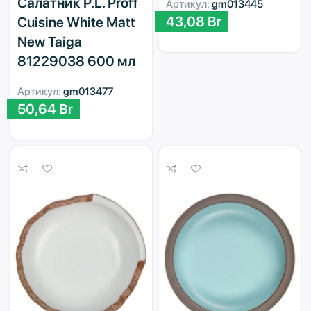
Салатник P.L. Proff
Артикул:
gm013445
43,08
Br
Cuisine White Matt
New Taiga
81229038 600 мл
Артикул:
gm013477
50,64
Br