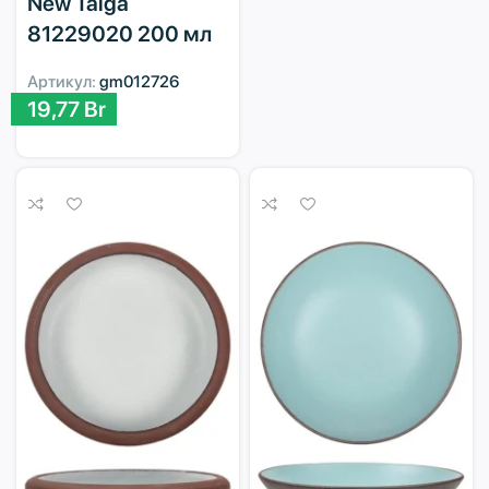
New Taiga
81229020 200 мл
Артикул:
gm012726
19,77
Br