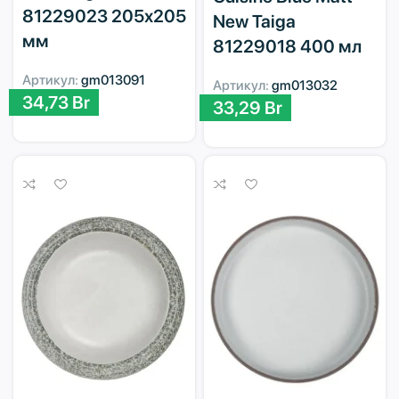
81229023 205х205
New Taiga
мм
81229018 400 мл
Артикул:
gm013091
Артикул:
gm013032
34,73
Br
33,29
Br