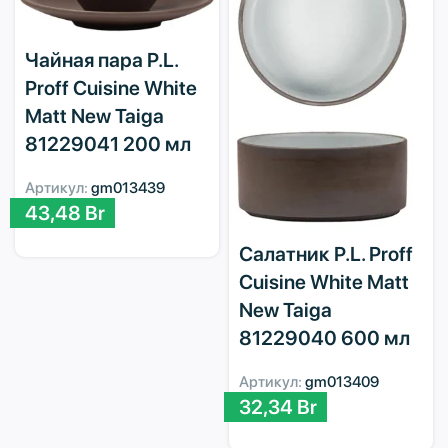
Чайная пара P.L.
Proff Cuisine White
Matt New Taiga
81229041 200 мл
Артикул:
gm013439
43,48
Br
Салатник P.L. Proff
Cuisine White Matt
New Taiga
81229040 600 мл
Артикул:
gm013409
32,34
Br