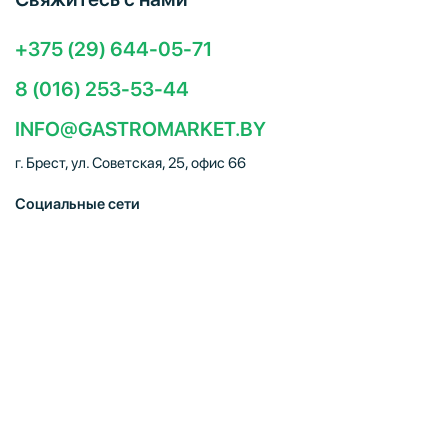
+375 (29) 644-05-71
8 (016) 253-53-44
INFO@GASTROMARKET.BY
г. Брест, ул. Советская, 25, офис 66
Социальные сети
ЧТУП "Брестгастромаркет" (УНП 291347221). Свидетельство
о регистрации № 291347221 выдано 30.10.2014
Администрацией Московского района г.Бреста. Юр. адрес:
224005, г. Брест, ул. Советская, 25, офис 66. Режим работы:
Пн–Пт 09:00 – 18:00, Сб–Вс – выходной. E-mail:
info@gastromarket.by. Сайт носит информационный характер и
не является интернет-магазином.