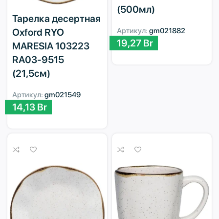
(500мл)
Тарелка десертная
Артикул:
gm021882
Oxford RYO
19,27
Br
MARESIA 103223
RA03-9515
(21,5см)
Артикул:
gm021549
14,13
Br