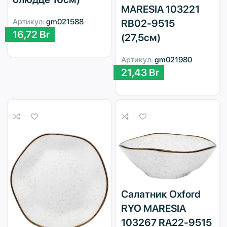
MARESIA 103221
RB02-9515
Артикул:
gm021588
16,72
Br
(27,5см)
Артикул:
gm021980
21,43
Br
Салатник Oxford
RYO MARESIA
103267 RA22-9515