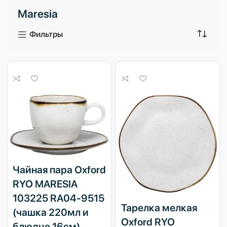
Maresia
3 продукта
1 продукт
Фильтры
Чайная пара Oxford
RYO MARESIA
103225 RA04-9515
Тарелка мелкая
(чашка 220мл и
Oxford RYO
блюдце 16см)