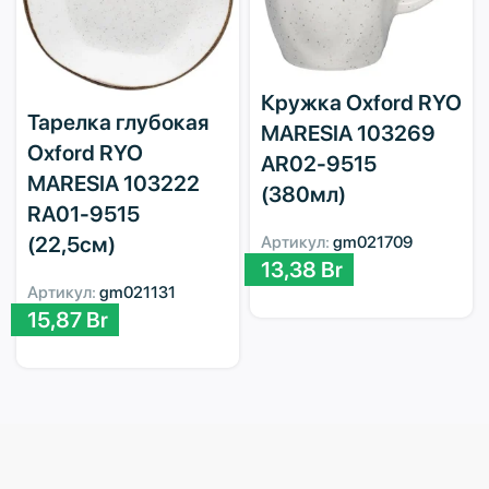
Кружка Oxford RYO
Тарелка глубокая
MARESIA 103269
Oxford RYO
AR02-9515
MARESIA 103222
(380мл)
RA01-9515
(22,5см)
Артикул:
gm021709
13,38
Br
Артикул:
gm021131
15,87
Br