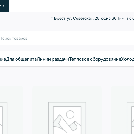
уси
г. Брест, ул. Советская, 25, офис 66
Пн-Пт с 
ние
Для общепита
Линии раздачи
Тепловое оборудование
Холод