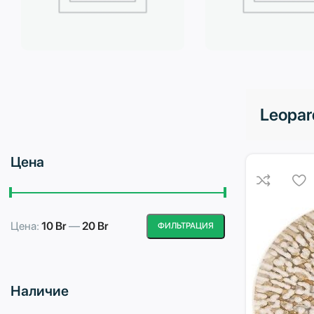
Бытовая техника
Водоподготовка
Leopar
Цена
Цена:
10 Br
—
20 Br
ФИЛЬТРАЦИЯ
Минимальная
Максимальная
цена
цена
Наличие