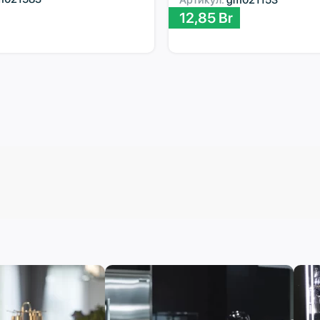
12,85
Br