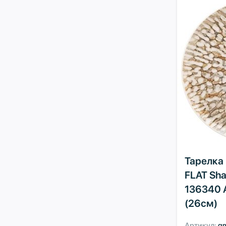
Тарелка
FLAT Sh
136340 
(26см)
Артикул:
g