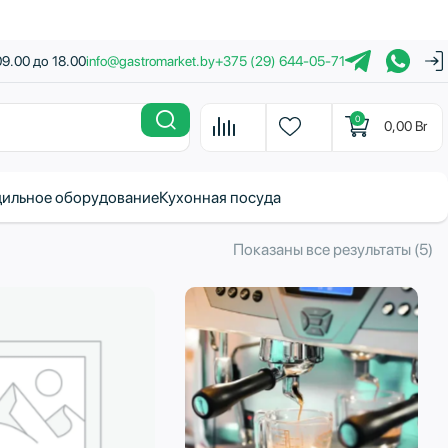
09.00 до 18.00
info@gastromarket.by
+375 (29) 644-05-71
0
0,00
Br
ильное оборудование
Кухонная посуда
С
Показаны все результаты (5)
с
н