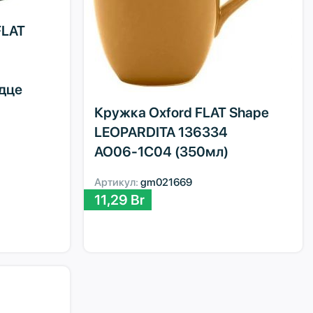
FLAT
дце
Кружка Oxford FLAT Shape
LEOPARDITA 136334
AO06-1C04 (350мл)
Артикул:
gm021669
11,29
Br