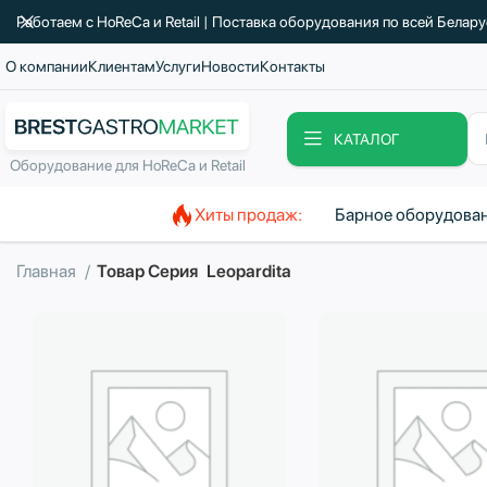
Работаем с HoReCa и Retail | Поставка оборудования по всей Белар
О компании
Клиентам
Услуги
Новости
Контакты
КАТАЛОГ
Оборудование для HoReCa и Retail
Хиты продаж:
Барное оборудова
Главная
Товар Серия
Leopardita