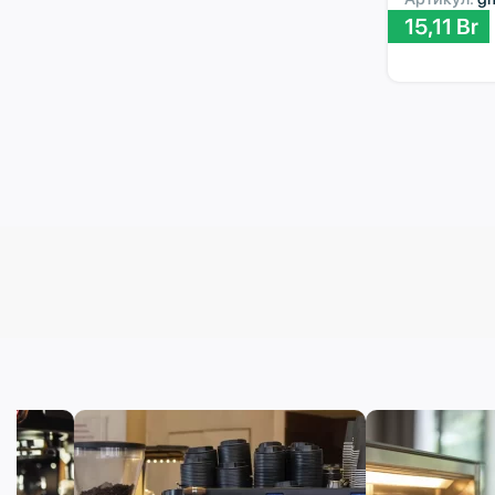
15,11
Br