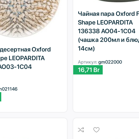
Чайная пара Oxford 
Shape LEOPARDITA
136338 AO04-1C04
(чашка 200мл и блю
14см)
десертная Oxford
ape LEOPARDITA
Артикул:
gm022000
AO03-1C04
16,71
Br
m021146