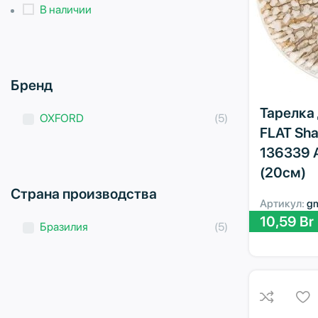
В наличии
Бренд
Тарелка 
OXFORD
(5)
FLAT Sh
136339 
(20см)
Страна производства
Артикул:
g
10,59
Br
Бразилия
(5)