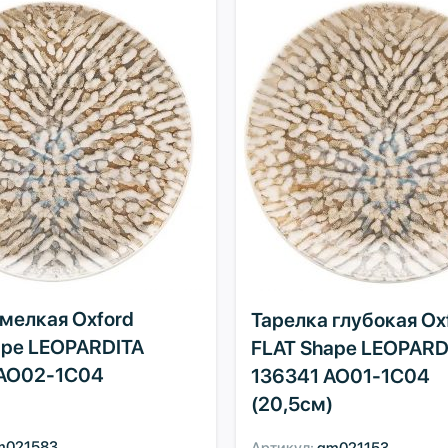
 мелкая Oxford
Тарелка глубокая Ox
ape LEOPARDITA
FLAT Shape LEOPARD
AO02-1C04
136341 AO01-1C04
(20,5см)
m021583
Артикул:
gm021153