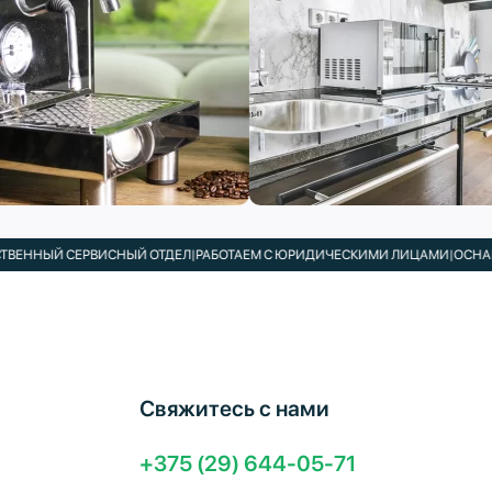
Й СЕРВИСНЫЙ ОТДЕЛ
|
РАБОТАЕМ С ЮРИДИЧЕСКИМИ ЛИЦАМИ
|
ОСНАЩАЕМ КАФ
Свяжитесь с нами
+375 (29) 644-05-71